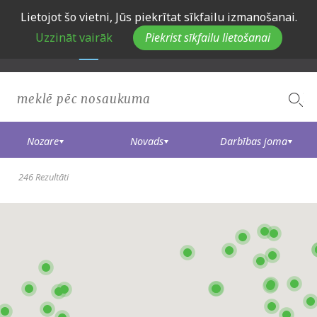
Skip
Lietojot šo vietni, Jūs piekrītat sīkfailu izmanošanai.
to
Uzzināt vairāk
Piekrist sīkfailu lietošanai
main
navigation
Nozare
Novads
Darbības joma
246 Rezultāti