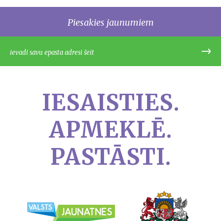
Piesakies jaunumiem
IESAISTIES.
APMEKLĒ.
PASTĀSTI.