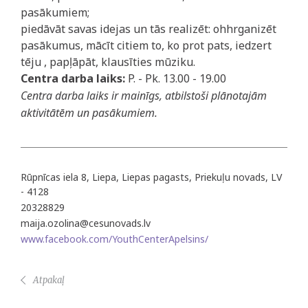
pasākumiem;
piedāvāt savas idejas un tās realizēt: ohhrganizēt
pasākumus, mācīt citiem to, ko prot pats, iedzert
tēju , papļāpāt, klausīties mūziku.
Centra darba laiks:
P. - Pk. 13.00 - 19.00
Centra darba laiks ir mainīgs, atbilstoši plānotajām
aktivitātēm un pasākumiem.
Rūpnīcas iela 8, Liepa, Liepas pagasts, Priekuļu novads, LV
- 4128
20328829
maija.ozolina@cesunovads.lv
www.facebook.com/YouthCenterApelsins/
Atpakaļ