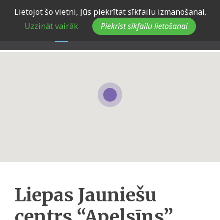
Skip
Lietojot šo vietni, Jūs piekrītat sīkfailu izmanošanai.
to
Uzzināt vairāk
Piekrist sīkfailu lietošanai
main
navigation
Liepas Jauniešu
centrs “Apelsīns”