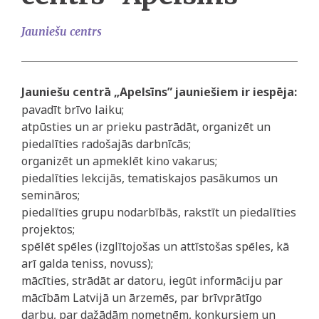
Jauniešu centrs
Jauniešu centrā „Apelsīns” jauniešiem ir iespēja:
pavadīt brīvo laiku;
atpūsties un ar prieku pastrādāt, organizēt un
piedalīties radošajās darbnīcās;
organizēt un apmeklēt kino vakarus;
piedalīties lekcijās, tematiskajos pasākumos un
semināros;
piedalīties grupu nodarbībās, rakstīt un piedalīties
projektos;
spēlēt spēles (izglītojošas un attīstošas spēles, kā
arī galda teniss, novuss);
mācīties, strādāt ar datoru, iegūt informāciju par
mācībām Latvijā un ārzemēs, par brīvprātīgo
darbu, par dažādām nometnēm, konkursiem un