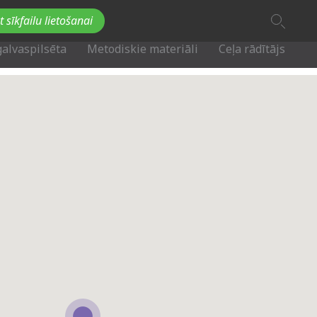
A
t sīkfailu lietošanai
A
Fb
Tw
A
galvaspilsēta
Metodiskie materiāli
Ceļa rādītājs