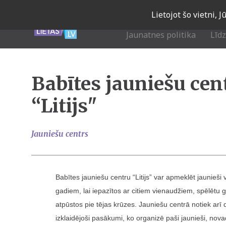
Skip
Lietojot šo vietni, 
to
main
Jaunatnes politika
Līd
navigation
Babītes jauniešu cen
“Litijs"
Jauniešu centrs
Babītes jauniešu centru “Litijs” var apmeklēt jaunieš
gadiem, lai iepazītos ar citiem vienaudžiem, spēlētu 
atpūstos pie tējas krūzes. Jauniešu centrā notiek arī 
izklaidējoši pasākumi, ko organizē paši jaunieši, nova