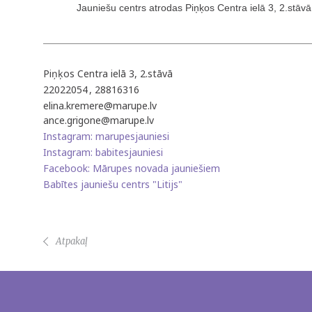
Jauniešu centrs atrodas Piņķos Centra ielā 3, 2.stāv
Piņķos Centra ielā 3, 2.stāvā
22022054
, 28816316
elina.kremere@marupe.lv
ance.grigone@marupe.lv
Instagram: marupesjauniesi
Instagram: babitesjauniesi
Facebook: Mārupes novada jauniešiem
Babītes jauniešu centrs "Litijs"
Atpakaļ