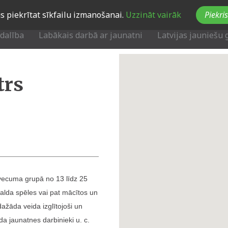
Jūs piekrītat sīkfailu izmanošanai.
Uzzināt vairāk
Piekris
zdalība
Labākais darbā ar jaunatni
Latvijas jauniešu 
trs
i vecuma grupā no 13 līdz 25
galda spēles vai pat mācītos un
dažāda veida izglītojoši un
da jaunatnes darbinieki u. c.