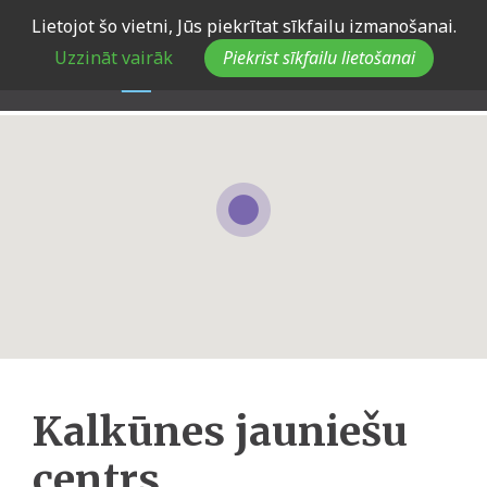
Skip
Lietojot šo vietni, Jūs piekrītat sīkfailu izmanošanai.
to
Uzzināt vairāk
Piekrist sīkfailu lietošanai
main
navigation
Kalkūnes jauniešu
centrs