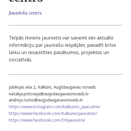
Jauniešu centrs
Telpās ikviens jaunietis var saņemt sev aktuālo
informāciju par jauniešu iespējām, pavadīt brīvo
laiku un iesaistīties pasākumos, projektos un
iniciatīvās.
Jubilejas iela 2, Kalkūni, Augšdaugavas novads
natalija.polovaja@augsdaugavasnovads.lv
andrejs.rucko@augsdaugavasnovads.lv
https://www.instagram.com/kalkunes_jaun.atne/
https://www.facebook.com/KalkunesJaunatne/
https://www.facebook.com/DNjaunatne