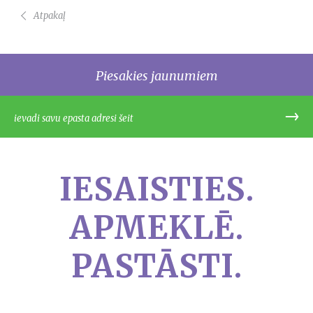
Atpakaļ
Piesakies jaunumiem
IESAISTIES.
APMEKLĒ.
PASTĀSTI.