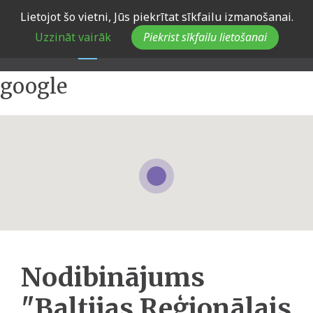
Skip
Lietojot šo vietni, Jūs piekrītat sīkfailu izmanošanai.
to
Uzzināt vairāk
Piekrist sīkfailu lietošanai
main
navigation
google
Nodibinājums
"Baltijas Reģionālais