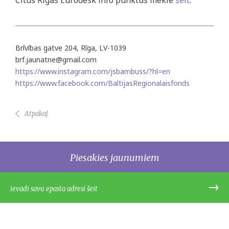
Citus Rīgas Eurodesk info punktus meklē
šeit
.
Brīvības gatve 204, Rīga, LV-1039
brf.jaunatne@gmail.com
https://www.instagram.com/jsbambuss/?hl=en
https://www.facebook.com/BaltijasRegionalaisfonds
Atpakaļ
Piesakies jaunumiem