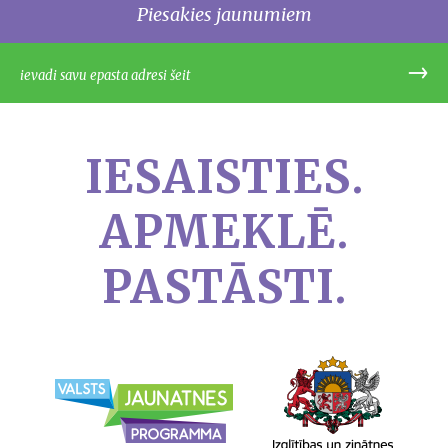
Piesakies jaunumiem
IESAISTIES.
APMEKLĒ.
PASTĀSTI.