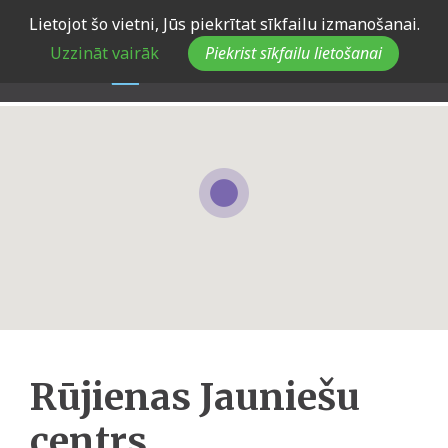
Skip
Lietojot šo vietni, Jūs piekrītat sīkfailu izmanošanai.
to
Uzzināt vairāk
Piekrist sīkfailu lietošanai
main
navigation
Rūjienas Jauniešu
centrs