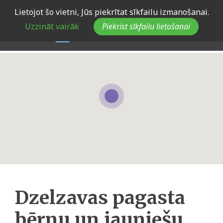
Skip
Lietojot šo vietni, Jūs piekrītat sīkfailu izmanošanai.
to
Uzzināt vairāk
Piekrist sīkfailu lietošanai
main
navigation
Dzelzavas pagasta
bērnu un jauniešu