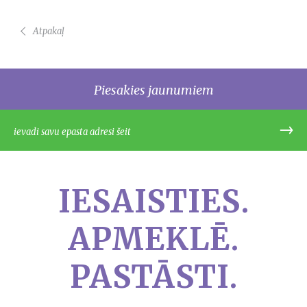
Atpakaļ
Piesakies jaunumiem
IESAISTIES.
APMEKLĒ.
PASTĀSTI.