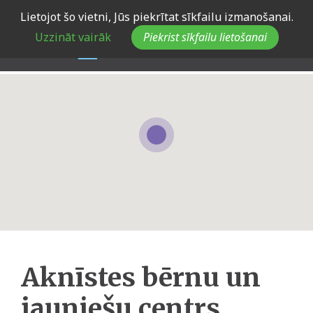
Skip
Lietojot šo vietni, Jūs piekrītat sīkfailu izmanošanai.
to
Uzzināt vairāk
Piekrist sīkfailu lietošanai
main
navigation
Aknīstes bērnu un
jauniešu centrs