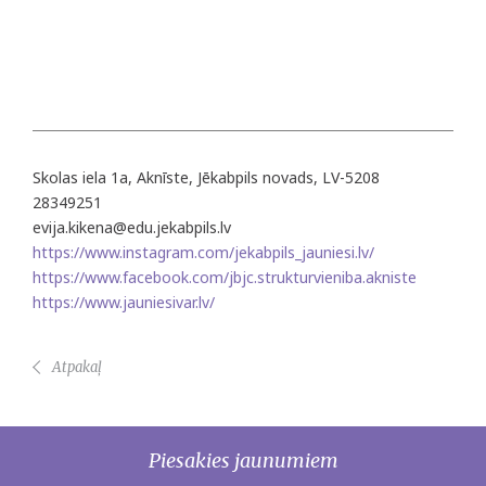
Skolas iela 1a, Aknīste, Jēkabpils novads, LV-5208
28349251
evija.kikena@edu.jekabpils.lv
https://www.instagram.com/jekabpils_jauniesi.lv/
https://www.facebook.com/jbjc.strukturvieniba.akniste
https://www.jauniesivar.lv/
Atpakaļ
Piesakies jaunumiem