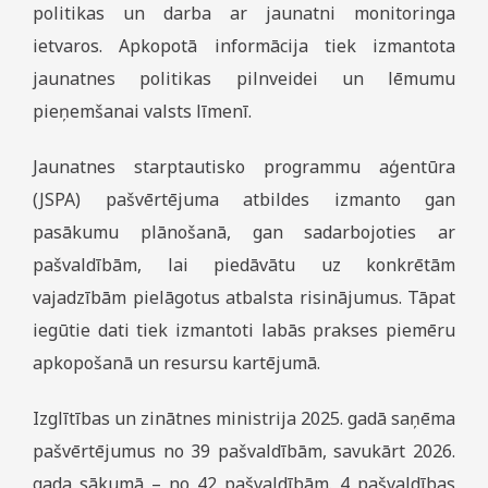
politikas un darba ar jaunatni monitoringa
ietvaros. Apkopotā informācija tiek izmantota
jaunatnes politikas pilnveidei un lēmumu
pieņemšanai valsts līmenī.
Jaunatnes starptautisko programmu aģentūra
(JSPA) pašvērtējuma atbildes izmanto gan
pasākumu plānošanā, gan sadarbojoties ar
pašvaldībām, lai piedāvātu uz konkrētām
vajadzībām pielāgotus atbalsta risinājumus. Tāpat
iegūtie dati tiek izmantoti labās prakses piemēru
apkopošanā un resursu kartējumā.
Izglītības un zinātnes ministrija 2025. gadā saņēma
pašvērtējumus no 39 pašvaldībām, savukārt 2026.
gada sākumā – no 42 pašvaldībām. 4 pašvaldības