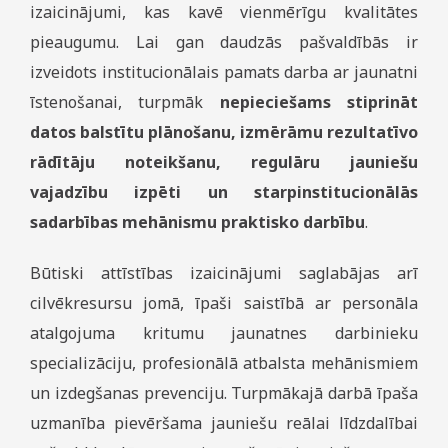
izaicinājumi, kas kavē vienmērīgu kvalitātes
pieaugumu. Lai gan daudzās pašvaldībās ir
izveidots institucionālais pamats darba ar jaunatni
īstenošanai, turpmāk
nepieciešams stiprināt
datos balstītu plānošanu, izmērāmu rezultatīvo
rādītāju noteikšanu, regulāru jauniešu
vajadzību izpēti un starpinstitucionālās
sadarbības mehānismu praktisko darbību
.
Būtiski attīstības izaicinājumi saglabājas arī
cilvēkresursu jomā, īpaši saistībā ar personāla
atalgojuma kritumu jaunatnes darbinieku
specializāciju, profesionālā atbalsta mehānismiem
un izdegšanas prevenciju. Turpmākajā darbā īpaša
uzmanība pievēršama jauniešu reālai līdzdalībai