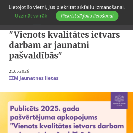
Skip
Lietojot šo vietni, Jūs piekrītat sīkfailu izmanošanai.
to
Publicēts 2025. gada
Uzzināt vairāk
Piekrist sīkfailu lietošanai
main
pašvērtējuma apkopojums
navigation
"Vienots kvalitātes ietvars
darbam ar jaunatni
pašvaldībās"
25.05.2026
IZM Jaunatnes lietas