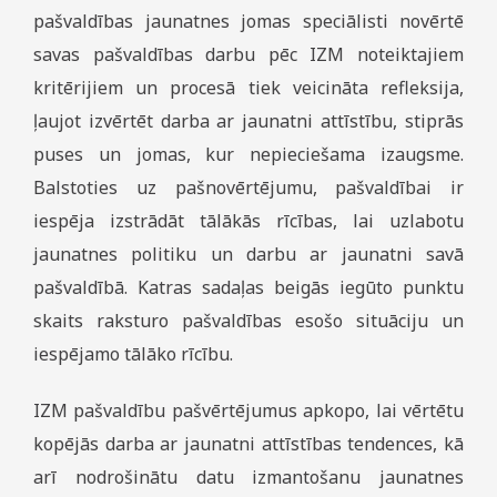
pašvaldības jaunatnes jomas speciālisti novērtē
savas pašvaldības darbu pēc IZM noteiktajiem
kritērijiem un procesā tiek veicināta refleksija,
ļaujot izvērtēt darba ar jaunatni attīstību, stiprās
puses un jomas, kur nepieciešama izaugsme.
Balstoties uz pašnovērtējumu, pašvaldībai ir
iespēja izstrādāt tālākās rīcības, lai uzlabotu
jaunatnes politiku un darbu ar jaunatni savā
pašvaldībā. Katras sadaļas beigās iegūto punktu
skaits raksturo pašvaldības esošo situāciju un
iespējamo tālāko rīcību.
IZM pašvaldību pašvērtējumus apkopo, lai vērtētu
kopējās darba ar jaunatni attīstības tendences, kā
arī nodrošinātu datu izmantošanu jaunatnes