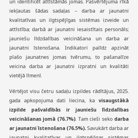
un identificēt attīstāmās jomas. Pašvērtējuma rīkā
iekļautas šādas sadaļas – darba ar jaunatni
kvalitatīvas un ilgtspējīgas sistēmas izveide un
attīstība; darbā ar jaunatni iesaistītais personāls;
jauniešu līdzdalības veicināšana un darba ar
jaunatni īstenošana. Indikatori palīdz apzināt
plašo jaunatnes jomas tvērumu, to pašanalīze
veicina darba ar jaunatni izpratni un kvalitāti
vietējā līmenī.
Vērtējot visu četru sadaļu izpildes rādītājus, 2025.
gada apkopojuma dati liecina, ka
visaugstākā
izpilde pašvaldībās ir jauniešu līdzdalības
veicināšanas jomā (76.7%)
. Tam cieši seko
darba
ar jaunatni īstenošana (76.5%).
Savukārt darba ar
jaunatni kvalitatīvas un ilgtspējīgas sistēmas