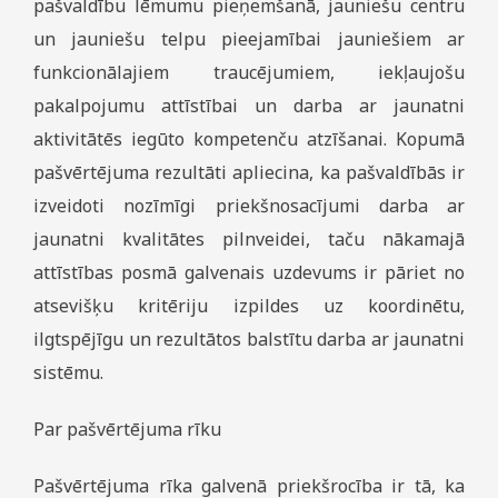
pašvaldību lēmumu pieņemšanā, jauniešu centru
un jauniešu telpu pieejamībai jauniešiem ar
funkcionālajiem traucējumiem, iekļaujošu
pakalpojumu attīstībai un darba ar jaunatni
aktivitātēs iegūto kompetenču atzīšanai. Kopumā
pašvērtējuma rezultāti apliecina, ka pašvaldībās ir
izveidoti nozīmīgi priekšnosacījumi darba ar
jaunatni kvalitātes pilnveidei, taču nākamajā
attīstības posmā galvenais uzdevums ir pāriet no
atsevišķu kritēriju izpildes uz koordinētu,
ilgtspējīgu un rezultātos balstītu darba ar jaunatni
sistēmu.
Par pašvērtējuma rīku
Pašvērtējuma rīka galvenā priekšrocība ir tā, ka