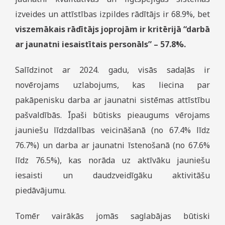
izveides un attīstības izpildes rādītājs ir 68.9%, bet
viszemākais rādītājs joprojām ir kritērijā “darbā
ar jaunatni iesaistītais personāls” – 57.8%.
Salīdzinot ar 2024. gadu, visās sadaļās ir
novērojams uzlabojums, kas liecina par
pakāpenisku darba ar jaunatni sistēmas attīstību
pašvaldībās. Īpaši būtisks pieaugums vērojams
jauniešu līdzdalības veicināšanā (no 67.4% līdz
76.7%) un darba ar jaunatni īstenošanā (no 67.6%
līdz 76.5%), kas norāda uz aktīvāku jauniešu
iesaisti un daudzveidīgāku aktivitāšu
piedāvājumu.
Tomēr vairākās jomās saglabājas būtiski