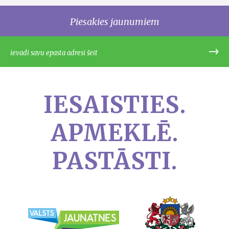
Piesakies jaunumiem
IESAISTIES.
APMEKLĒ.
PASTĀSTI.