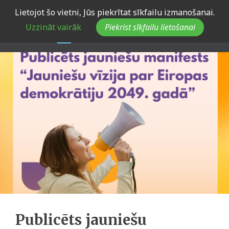
Skip
Lietojot šo vietni, Jūs piekrītat sīkfailu izmanošanai.
to
Uzzināt vairāk
Piekrist sīkfailu lietošanai
main
navigation
Publicēts jauniešu