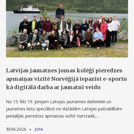
Latvijas jaunatnes jomas kolēģi pieredzes
apmaiņas vizītē Norvēģijā iepazīst e-sportu
kā digitālā darba ar jaunatni veidu
No 15. līdz 19. jūnijam Latvijas jaunatnes darbinieki un
jaunatnes lietu speciālisti no dažādām Latvijas pašvaldībām
piedalījās pieredzes apmaiņas vizītē Harstadā,…
JSPA
19.06.2026