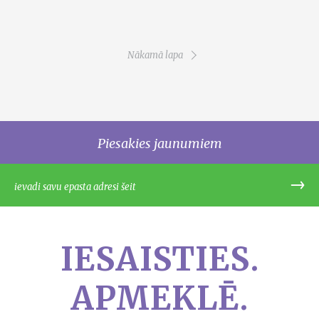
Pagination
Nākamā lapa
Piesakies jaunumiem
IESAISTIES.
APMEKLĒ.