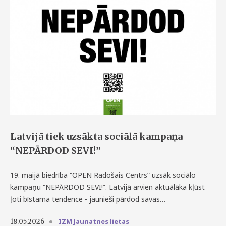
Latvijā tiek uzsākta sociālā kampaņa
“NEPĀRDOD SEVI!”
19. maijā biedrība “OPEN Radošais Centrs” uzsāk sociālo
kampaņu “NEPĀRDOD SEVI!”. Latvijā arvien aktuālāka kļūst
ļoti bīstama tendence - jaunieši pārdod savas…
IZM Jaunatnes lietas
18.05.2026