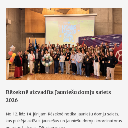
Rēzeknē aizvadīts Jauniešu domju saiets
2026
No 12. līdz 14. jūnijam Rēzeknē notika Jauniešu domju saiets,
kas pulcēja aktīvus jauniešus un Jauniešu domju koordinatorus
no visas Latvijas. Trīs dienas visi…