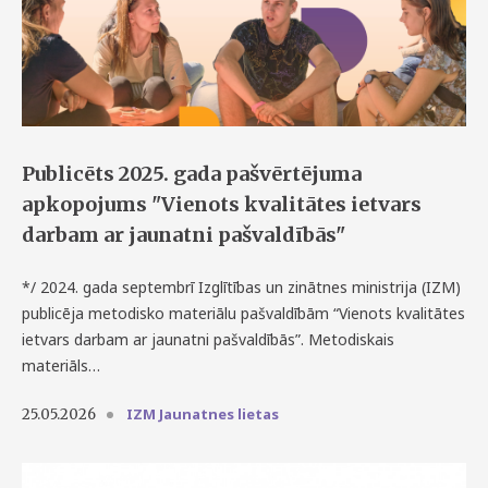
Publicēts 2025. gada pašvērtējuma
apkopojums "Vienots kvalitātes ietvars
darbam ar jaunatni pašvaldībās"
*/ 2024. gada septembrī Izglītības un zinātnes ministrija (IZM)
publicēja metodisko materiālu pašvaldībām “Vienots kvalitātes
ietvars darbam ar jaunatni pašvaldībās”. Metodiskais
materiāls…
IZM Jaunatnes lietas
25.05.2026