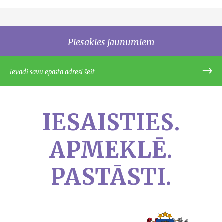
Piesakies jaunumiem
IESAISTIES.
APMEKLĒ.
PASTĀSTI.