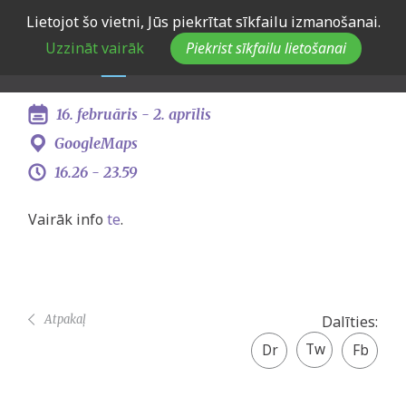
Skip
Lietojot šo vietni, Jūs piekrītat sīkfailu izmanošanai.
Projektu konkurss
to
Uzzināt vairāk
Piekrist sīkfailu lietošanai
main
organizācijām
navigation
16. februāris -
2. aprīlis
GoogleMaps
16.26 -
23.59
Vairāk info
te
.
Atpakaļ
Dalīties:
Twitter
Facebook
share