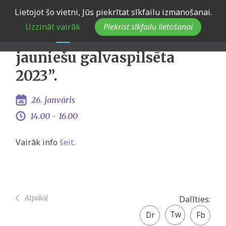
Skip
Lietojot šo vietni, Jūs piekrītat sīkfailu izmanošanai.
Preses konference
to
Uzzināt vairāk
Piekrist sīkfailu lietošanai
main
“Bauskas novads- Latvijas
navigation
jauniešu galvaspilsēta
2023”.
26. janvāris
14.00 -
16.00
Vairāk info
šeit
.
Atpakaļ
Dalīties:
Twitter
Facebook
share