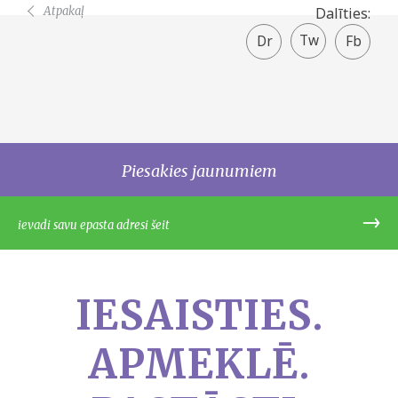
Atpakaļ
Dalīties:
Twitter
Facebook
share
Piesakies jaunumiem
IESAISTIES.
APMEKLĒ.