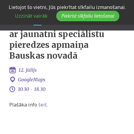
Skip
Lietojot šo vietni, Jūs piekrītat sīkfailu izmanošanai.
Latvijas Jauniešu
to
Uzzināt vairāk
Piekrist sīkfailu lietošanai
main
galvaspilsēta 2023: Darba
navigation
ar jaunatni speciālistu
pieredzes apmaiņa
Bauskas novadā
12. jūlijs
GoogleMaps
10.30 -
18.30
Plašāka info
šeit
.