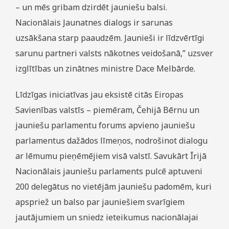
– un mēs gribam dzirdēt jauniešu balsi.
Nacionālais Jaunatnes dialogs ir sarunas
uzsākšana starp paaudzēm. Jaunieši ir līdzvērtīgi
sarunu partneri valsts nākotnes veidošanā,” uzsver
izglītības un zinātnes ministre Dace Melbārde.
Līdzīgas iniciatīvas jau eksistē citās Eiropas
Savienības valstīs – piemēram, Čehijā Bērnu un
jauniešu parlamentu forums apvieno jauniešu
parlamentus dažādos līmeņos, nodrošinot dialogu
ar lēmumu pieņēmējiem visā valstī. Savukārt Īrijā
Nacionālais jauniešu parlaments pulcē aptuveni
200 delegātus no vietējām jauniešu padomēm, kuri
apspriež un balso par jauniešiem svarīgiem
jautājumiem un sniedz ieteikumus nacionālajai