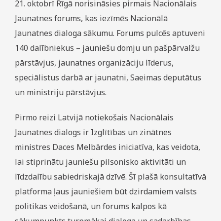
21. oktobrī Rīgā norisināsies pirmais Nacionālais
Jaunatnes forums, kas iezīmēs Nacionālā
Jaunatnes dialoga sākumu. Forums pulcēs aptuveni
140 dalībniekus – jauniešu domju un pašpārvalžu
pārstāvjus, jaunatnes organizāciju līderus,
speciālistus darbā ar jaunatni, Saeimas deputātus
un ministriju pārstāvjus.
Pirmo reizi Latvijā notiekošais Nacionālais
Jaunatnes dialogs ir Izglītības un zinātnes
ministres Daces Melbārdes iniciatīva, kas veidota,
lai stiprinātu jauniešu pilsonisko aktivitāti un
līdzdalību sabiedriskajā dzīvē. Šī plašā konsultatīvā
platforma ļaus jauniešiem būt dzirdamiem valsts
politikas veidošanā, un forums kalpos kā