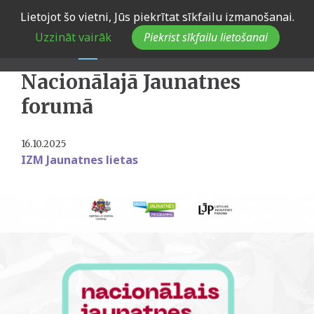
Skip
Lietojot šo vietni, Jūs piekrītat sīkfailu izmanošanai.
to
Pirmo reizi jaunieši no
Uzzināt vairāk
Piekrist sīkfailu lietošanai
main
visas Latvijas pulcēsies
navigation
Nacionālajā Jaunatnes
forumā
16.10.2025
IZM Jaunatnes lietas