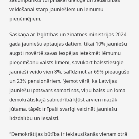
sākumpunkts turpmākai dialoga un sadarbības
veidošanai starp jauniešiem un lēmumu
pieņēmējiem.
Saskaņā ar Izglītības un zinātnes ministrijas 2024.
gada jauniešu aptaujas datiem, tikai 10% jauniešu
augsti novērtē savas iespējas ietekmēt lēmumu
pieņemšanu valsts līmenī, savukārt balsstiesīgie
jaunieši veido vien 8%, salīdzinot ar 69% pieaugušo
un 23% pensionāriem. Ņemot vērā, ka Latvijas
jauniešu īpatsvars samazinās, viņu balss un loma
demokrātiskajā sabiedrībā kļūst arvien mazāk
jūtama, tāpēc ir īpaši svarīgi veicināt jauniešu
līdzdalību un iesaisti.
“Demokrātijas būtība ir ieklausīšanās vienam otrā