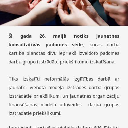
Šī gada 26. maijā notiks Jaunatnes
konsultatīvās padomes sēde
, kuras darba
kārtībā plānotas divu iepriekš izveidoto padomes
darbu grupu izstrādāto priekšlikumu izskatīšana.
Tiks izskatīti neformālās izglītības darbā ar
jaunatni vienota modeļa izstrādes darba grupas
izstrādātie priekšlikumi un jaunatnes organizāciju
finansēšanas modeļa pilnveides darba grupas
izstrādātie priekšlikumi.
Interesenti, kuri vēlas pieteikt dalību sēdē, līdz š.g.