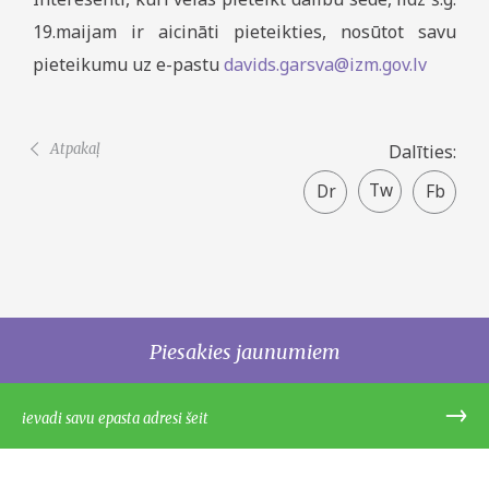
19.maijam ir aicināti pieteikties, nosūtot savu
pieteikumu uz e-pastu
davids.garsva@izm.gov.lv
Atpakaļ
Dalīties:
Twitter
Faceboo
share
Piesakies jaunumiem