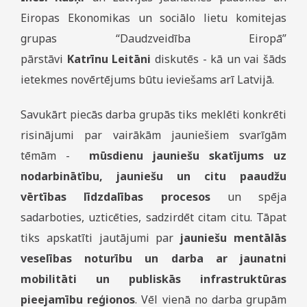
Eiropas Ekonomikas un sociālo lietu komitejas
grupas “Daudzveidība Eiropā”
pārstāvi
Katrīnu Leitāni
diskutēs - kā un vai šāds
ietekmes novērtējums būtu ieviešams arī Latvijā.
Savukārt piecās darba grupās tiks meklēti konkrēti
risinājumi par vairākām jauniešiem svarīgām
tēmām -
mūsdienu jauniešu skatījums uz
nodarbinātību, jauniešu un citu paaudžu
vērtības līdzdalības procesos
un spēja
sadarboties, uzticēties, sadzirdēt citam citu. Tāpat
tiks apskatīti jautājumi par
jauniešu mentālās
veselības noturību un darba ar jaunatni
mobilitāti un publiskās infrastruktūras
pieejamību reģionos
. Vēl vienā no darba grupām