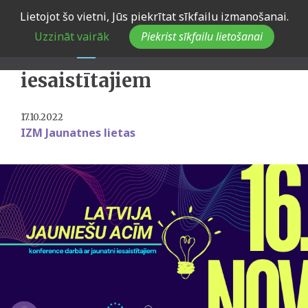
Skip
Lietojot šo vietni, Jūs piekrītat sīkfailu izmanošanai.
to
Notiks IZM konference
Uzzināt vairāk
Piekrist sīkfailu lietošanai
main
darbā ar jaunatni
navigation
iesaistītajiem
17.10.2022
IZM Jaunatnes lietas