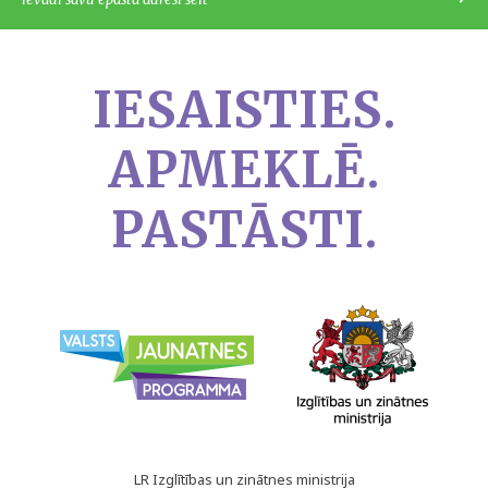
IESAISTIES.
APMEKLĒ.
PASTĀSTI.
LR Izglītības un zinātnes ministrija