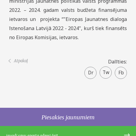
ministrijas Jaunatnes politikas valsts programmas
2022. – 2024. gadam valsts budžeta finansējuma
ietvaros un projekta “"Eiropas Jaunatnes dialoga
īstenošana Latvijā 2022 - 2024", kurš tiek finansēts
no Eiropas Komisijas, ietvaros.
Atpakaļ
Dalīties:
Twitter
Faceboo
share
Piesakies jaunumiem