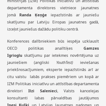
ministrijas (IZM) Politikas iniciatīvu un attīstības
departamenta direktores vietniece jaunatnes
jomā
Randa Ķeņģe
iepazīstinās ar jauniešu
skatījumu par Latviju Eiropas jaunatnes gadā,
izceļot jauniešus dažādu politiku centrā.
Konferences dalībniekiem būs iespēja uzklausīt
OECD politikas analītiķes
Gamzes
Igrioglu
skatījumu par ietekmes novērtējuma uz
jauniešiem (angliski
YouthTest)
ieviešanas
priekšnosacījumiem, eksperte iepazīstinās arī ar
citu valstu labās prakses piemēriem un kopā ar
IZM Politikas iniciatīvu un attīstības departamenta
direktori
Ilzi Salenieci
, Valsts kancelejas
konsultanti labas pārvaldības jautājumos
Inesi Kušķi
un Latvijas Jaunatnes padomes un