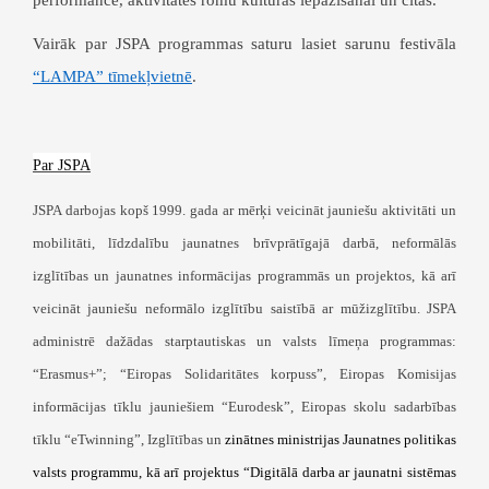
Vairāk par JSPA programmas saturu lasiet sarunu festivāla
“LAMPA” tīmekļvietnē
.
Par JSPA
JSPA darbojas kopš 1999. gada ar mērķi veicināt jauniešu aktivitāti un
mobilitāti, līdzdalību jaunatnes brīvprātīgajā darbā, neformālās
izglītības un jaunatnes informācijas programmās un projektos, kā arī
veicināt jauniešu neformālo izglītību saistībā ar mūžizglītību. JSPA
administrē dažādas starptautiskas un valsts līmeņa programmas:
“Erasmus+”; “Eiropas Solidaritātes korpuss”, Eiropas Komisijas
informācijas tīklu jauniešiem “Eurodesk”, Eiropas skolu sadarbības
tīklu “eTwinning”, Izglītības un
zinātnes ministrijas Jaunatnes politikas
valsts programmu, kā arī projektus “Digitālā darba ar jaunatni sistēmas