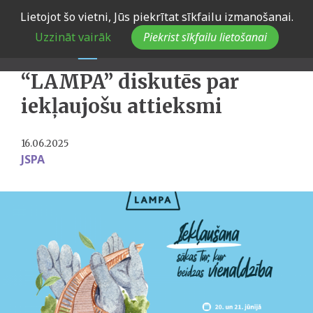
Skip
Lietojot šo vietni, Jūs piekrītat sīkfailu izmanošanai.
to
Mēs radām vietu visiem -
Uzzināt vairāk
Piekrist sīkfailu lietošanai
main
JSPA sarunu festivālā
navigation
“LAMPA” diskutēs par
iekļaujošu attieksmi
16.06.2025
JSPA