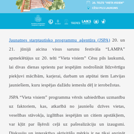
Jaunatnes starptautisko programmu aģentūra (JSPA)
20. un
21. jūnijā aicina visus sarunu festivāla “LAMPA”
apmeklētājus uz 20. telti
“
Vieta visiem
”
Cēsu pils laukumā,
lai divas dienas spriestu par iespējām nodrošināt līdzvērtīgu
piekļuvi mācībām, karjerai, darbam un atpūtai tiem Latvijas
jauniešiem, kuru iespējas dažādu iemeslu dēļ ir ierobežotas.
JSPA “Vieta visiem” programma vērsīs sabiedrības uzmanību
uz faktoriem, kas, atkarībā no jauniešu dzīves vietas,
veselības stāvokļa, izglītības iespējām un citiem apstākļiem,
var kļūt par šķērsli ceļā uz pašrealizāciju un izaugsmi.
Diskusiju un interaktīvo aktivitāšu
mērķis ir ne tikai apzināt