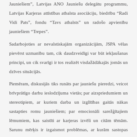
Jauniešiem
”
, Latvijas ANO Jauniešu delegātu programmu,
Latvijas Karjeras attīstības atbalsta asociāciju, biedrību
“
Radi
Vidi Pats
”
, fondu
“
Tavs atbalsts
”
un radošo apvienību
jauniešiem
“
Trepes
”
.
Sadarbojoties ar nevalstiskajām organizācijām, JSPA vēlas
pievērst uzmanību tam, cik daudzveidīgi var būt iekļaušanas
principi, un cik svarīgi ir tos realizēt visdažādākajās jomās un
dzīves situācijās.
Piemēram, diskusijās tiks runāts par jauniešu pieredzi, veicot
brīvprātīgo darbu ieslodzījuma vietās; par aizspriedumiem un
stereotipiem, ar kuriem darba un izglītības gaitās nākas
sastapties romu jauniešiem; par emocionāli sarežģītajiem
lēmumiem, kas saistīti ar karjeras izvēli un citām tēmām.
Sarunu mērķis ir izgaismot problēmas, ar kurām sastopas