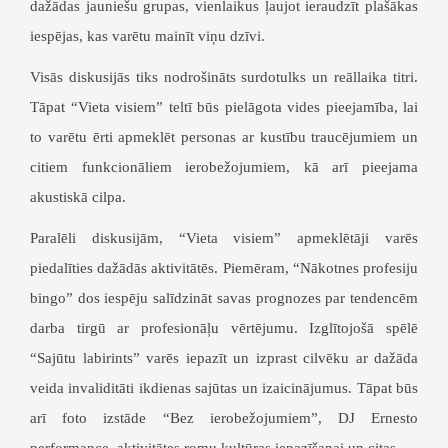
dažādas jauniešu grupas, vienlaikus ļaujot ieraudzīt plašākas
iespējas, kas varētu mainīt viņu dzīvi.
Visās diskusijās tiks nodrošināts surdotulks un reāllaika titri.
Tāpat “Vieta visiem” teltī būs pielāgota vides pieejamība, lai
to varētu ērti apmeklēt personas ar kustību traucējumiem un
citiem funkcionāliem ierobežojumiem, kā arī pieejama
akustiskā cilpa.
Paralēli diskusijām, “Vieta visiem” apmeklētāji varēs
piedalīties dažādās aktivitātēs. Piemēram, “Nākotnes profesiju
bingo” dos iespēju salīdzināt savas prognozes par tendencēm
darba tirgū ar profesionāļu vērtējumu. Izglītojošā spēlē
“Sajūtu labirints” varēs iepazīt un izprast cilvēku ar dažāda
veida invaliditāti ikdienas sajūtas un izaicinājumus. Tāpat būs
arī foto izstāde “Bez ierobežojumiem”, DJ Ernesto
performance, aktivitātes romu kultūras iepazīšanai un citas.