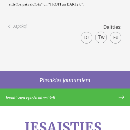
attīstība pašvaldībās” un “PROTI un DARI 2.0”.
Atpakaļ
Dalīties:
Twitter
Faceboo
share
Piesakies jaunumiem
IESAISTIES.