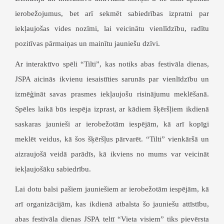
ierobežojumus, bet arī sekmēt sabiedrības izpratni par
iekļaujošas vides nozīmi, lai veicinātu vienlīdzību, radītu
pozitīvas pārmaiņas un mainītu jauniešu dzīvi.
Ar i
nteraktīvo spēli “Tilti”, kas notiks abas festivāla dienas,
JSPA aicinās ikvienu iesaistīties sarunās par vienlīdzību un
izmēģināt savas prasmes iekļaujošu risinājumu meklēšanā.
Spēles laikā būs iespēja izprast, ar kādiem šķēršļiem ikdienā
saskaras jaunieši ar ierobežotām iespējām, kā arī kopīgi
meklēt veidus, kā šos šķēršļus pārvarēt. “Tilti” vienkāršā un
aizraujošā veidā parādīs, kā ikviens no mums var veicināt
iekļaujošāku sabiedrību.
Lai dotu balsi pašiem jauniešiem ar ierobežotām iespējām, kā
arī organizācijām, kas ikdienā atbalsta šo jauniešu attīstību
,
abas festivāla dienas JSPA teltī “Vieta visiem” tiks pievērsta