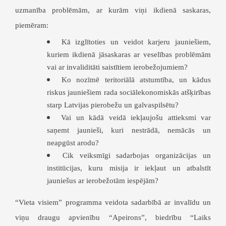
uzmanība problēmām, ar kurām viņi ikdienā saskaras,
piemēram:
Kā izglītoties un veidot karjeru jauniešiem,
kuriem ikdienā jāsaskaras ar veselības problēmām
vai ar invaliditāti saistītiem ierobežojumiem?
Ko nozīmē teritoriālā atstumtība, un kādus
riskus jauniešiem rada sociālekonomiskās atšķirības
starp Latvijas pierobežu un galvaspilsētu?
Vai un kādā veidā iekļaujošu attieksmi var
saņemt jaunieši, kuri nestrādā, nemācās un
neapgūst arodu?
Cik veiksmīgi sadarbojas organizācijas un
institūcijas, kuru misija ir iekļaut un atbalstīt
jauniešus ar ierobežotām iespējām?
“Vieta visiem” programma veidota s
adarbībā ar
invalīdu un
viņu draugu apvienību “Apeirons”, biedrību
“
Laiks