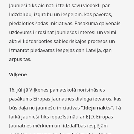
Jaunieši tiks aicināti izteikt savu viedokli par
līdzdalību, izglītību un iespējām, kas paveras,
piedaloties šādās iniciatīvās. Pasākuma galvenais
uzdevums ir rosināt jauniešos interesi un vēlmi
aktīvi līdzdarboties sabiedriskajos procesos un
izmantot piedāvātās iespējas gan Latvijā, gan
ārpus tās.
Viļķene
16. jūlijā Viļķenes pamatskolā norisināsies
pasākums Eiropas Jaunatnes dialoga ietvaros, kas
būs daļa no jauniešu iniciatīvas
“Ideju nakts”.
Tā
laikā jaunieši tiks iepazīstināti ar EJD, Eiropas
Jaunatnes mērķiem un līdzdalības iespējām