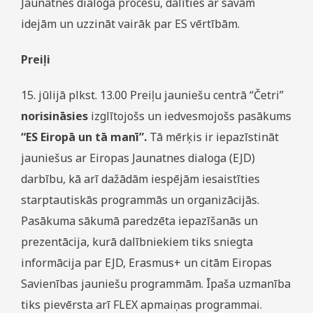
Jaunatnes dialoga procesu, dalīties ar savām
idejām un uzzināt vairāk par ES vērtībām.
Preiļi
15. jūlijā plkst. 13.00 Preiļu jauniešu centrā “Četri”
norisināsies
izglītojošs un iedvesmojošs pasākums
“ES Eiropā un tā manī”.
Tā mērķis ir iepazīstināt
jauniešus ar Eiropas Jaunatnes dialoga (EJD)
darbību, kā arī dažādām iespējām iesaistīties
starptautiskās programmās un organizācijās.
Pasākuma sākumā paredzēta iepazīšanās un
prezentācija, kurā dalībniekiem tiks sniegta
informācija par EJD, Erasmus+ un citām Eiropas
Savienības jauniešu programmām. Īpaša uzmanība
tiks pievērsta arī FLEX apmaiņas programmai.