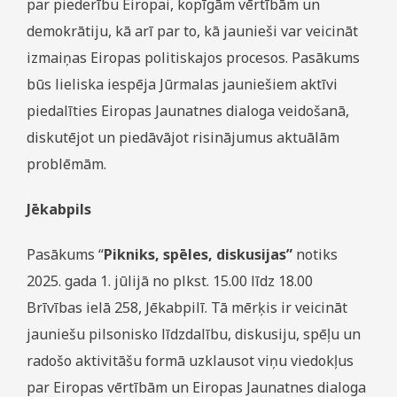
par piederību Eiropai, kopīgām vērtībām un
demokrātiju, kā arī par to, kā jaunieši var veicināt
izmaiņas Eiropas politiskajos procesos. Pasākums
būs lieliska iespēja Jūrmalas jauniešiem aktīvi
piedalīties Eiropas Jaunatnes dialoga veidošanā,
diskutējot un piedāvājot risinājumus aktuālām
problēmām.
Jēkabpils
Pasākums “
Pikniks, spēles, diskusijas”
notiks
2025. gada 1. jūlijā no plkst. 15.00 līdz 18.00
Brīvības ielā 258, Jēkabpilī. Tā mērķis ir veicināt
jauniešu pilsonisko līdzdalību, diskusiju, spēļu un
radošo aktivitāšu formā uzklausot viņu viedokļus
par Eiropas vērtībām un Eiropas Jaunatnes dialoga