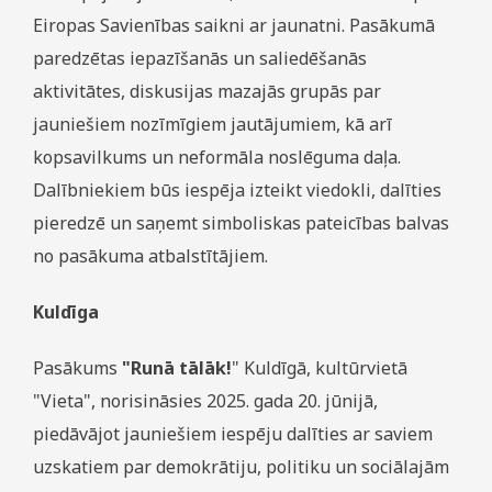
Eiropas Savienības saikni ar jaunatni. Pasākumā
paredzētas iepazīšanās un saliedēšanās
aktivitātes, diskusijas mazajās grupās par
jauniešiem nozīmīgiem jautājumiem, kā arī
kopsavilkums un neformāla noslēguma daļa.
Dalībniekiem būs iespēja izteikt viedokli, dalīties
pieredzē un saņemt simboliskas pateicības balvas
no pasākuma atbalstītājiem.
Kuldīga
Pasākums
"Runā tālāk!
" Kuldīgā, kultūrvietā
"Vieta", norisināsies 2025. gada 20. jūnijā,
piedāvājot jauniešiem iespēju dalīties ar saviem
uzskatiem par demokrātiju, politiku un sociālajām