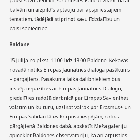
paust savu viedokli, sacentīsies Kahoot viktorīnā ar
balvām un aizpildīs aptauju par apspriestajiem
tematiem, tādējādi stiprinot savu līdzdalību un
balsi sabiedrībā.
Baldone
15.jūlijā no plkst. 11.00 līdz 18.00 Baldonē, Ķekavas
novadā notiks Eiropas Jaunatnes dialoga pasākums
– pārgājiens. Pasākuma laikā dalībniekiem būs
iespēja iepazīties ar Eiropas Jaunatnes Dialogu,
piedalīties radošā darbnīcā par Eiropas Savienības
valstīm un kultūru, uzzināt vairāk par Erasmus+ un
Eiropas Solidaritātes Korpusa iespējām, doties
pārgājienā Baldones dabā, apskatīt Meža galeriju,
apmeklēt Baldones observatoriju, kā arī atpūsties