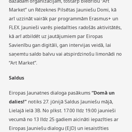
dažādām organizācijām, tostarp biedrību “Art
Market” un Rēzeknes Pilsētas Jauniešu Domi, kā
arī uzzināt vairāk par programmām Erasmus+ un
FLEX. Jaunieši varēs piedalīties radošās aktivitātēs,
kā arī atbildēt uz jautājumiem par Eiropas
Savienību gan digitāli, gan intervijas veidā, lai
saņemtu saldo balvu vai atspirdzinošu limonādi no
“Art Market”.
Saldus
Eiropas Jaunatnes dialoga pasākums
“Domā un
dalies!"
notiks 27. jūnijā Saldus Jauniešu mājā,
Lielajā ielā 3B. No plkst. 17.00 līdz 19.00 jaunieši
vecumā no 13 līdz 25 gadiem aicināti iepazīties ar
Eiropas Jauniešu dialogu (EJD) un iesaistīties