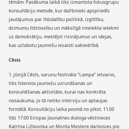
tēmām. Pasākuma laikā tiks izmantota fokusgrupu
konsultāciju metode, kur dalībnieki apspriedīs
jautājumus par līdzdalību politikā, izglītību,
dzimumu līdztiesību un mākslīgā intelekta ietekmi
uz demokrātiju, meklējot risinājumus un idejas,
kas uzlabotu jauniešu iesaisti sabiedrībā.
Cēsis
1. jūnijā Cēsīs, sarunu festivāla “Lampa” ietvaros,
tiks īstenota jauniešu uzrunāšanas un
konsultēšanas aktivitāte, kurai nav konkrēta
nosaukuma, jo tā notiks interviju un aptaujas
formātā. Konsultāciju laika posmā no plkst. 11.00
līdz 17.00 Eiropas Jaunatnes dialoga vēstnieces
Katrīna Ližbovska un Monta Mestere darbosies pie