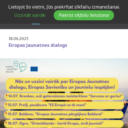
Skip
Lietojot šo vietni, Jūs piekrītat sīkfailu izmanošanai.
to
Eiropas Jaunatnes dialogs
Uzzināt vairāk
Piekrist sīkfailu lietošanai
main
jauniešiem visā Latvijā
navigation
18.06.2025
Eiropas Jaunatnes dialogs