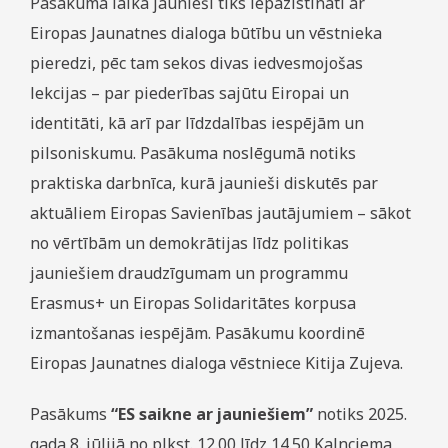
Pasākuma laikā jaunieši tiks iepazīstināti ar
Eiropas Jaunatnes dialoga būtību un vēstnieka
pieredzi, pēc tam sekos divas iedvesmojošas
lekcijas – par piederības sajūtu Eiropai un
identitāti, kā arī par līdzdalības iespējām un
pilsoniskumu. Pasākuma noslēgumā notiks
praktiska darbnīca, kurā jaunieši diskutēs par
aktuāliem Eiropas Savienības jautājumiem – sākot
no vērtībām un demokrātijas līdz politikas
jauniešiem draudzīgumam un programmu
Erasmus+ un Eiropas Solidaritātes korpusa
izmantošanas iespējām. Pasākumu koordinē
Eiropas Jaunatnes dialoga vēstniece Kitija Zujeva.
Pasākums
“ES saikne ar jauniešiem”
notiks 2025.
gada 8. jūlijā no plkst. 12.00 līdz 14.50 Kalnciema