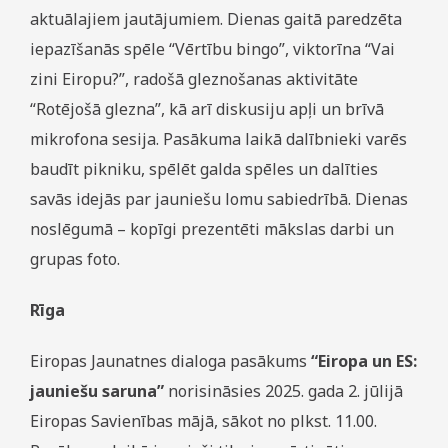
aktuālajiem jautājumiem. Dienas gaitā paredzēta
iepazīšanās spēle “Vērtību bingo”, viktorīna “Vai
zini Eiropu?”, radošā gleznošanas aktivitāte
“Rotējošā glezna”, kā arī diskusiju apļi un brīvā
mikrofona sesija. Pasākuma laikā dalībnieki varēs
baudīt pikniku, spēlēt galda spēles un dalīties
savās idejās par jauniešu lomu sabiedrībā. Dienas
noslēgumā – kopīgi prezentēti mākslas darbi un
grupas foto.
Rīga
Eiropas Jaunatnes dialoga pasākums
“Eiropa un ES:
jauniešu saruna”
norisināsies 2025. gada 2. jūlijā
Eiropas Savienības mājā, sākot no plkst. 11.00.