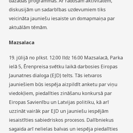
dažādās programmās. Ar radošām aktivitātēm,
diskusijām un sadarbības uzdevumiem tiks
veicināta jauniešu iesaiste un domapmaiņa par
aktuālām tēmām.
Mazsalaca
19. jūlijā no plkst. 12.00 līdz 16.00 Mazsalacā, Parka
ielā 5, Ērenpreisa svētku laikā darbosies Eiropas
Jaunatnes dialoga (EJD) telts. Tās ietvaros
jauniešiem būs iespēja aizpildīt anketu par viņu
viedokļiem, piedalīties zināšanu konkursā par
Eiropas Savienību un Latvijas politiku, kā arī
uzzināt vairāk par EJD un jauniešu iespējām
iesaistīties sabiedriskos procesos. Dalībniekus
sagaida arī nelielas balvas un iespēja piedalīties