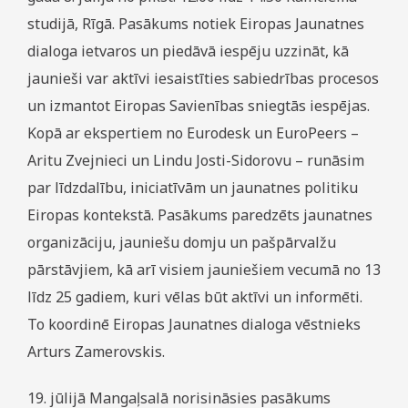
studijā, Rīgā. Pasākums notiek Eiropas Jaunatnes
dialoga ietvaros un piedāvā iespēju uzzināt, kā
jaunieši var aktīvi iesaistīties sabiedrības procesos
un izmantot Eiropas Savienības sniegtās iespējas.
Kopā ar ekspertiem no Eurodesk un EuroPeers –
Aritu Zvejnieci un Lindu Josti-Sidorovu – runāsim
par līdzdalību, iniciatīvām un jaunatnes politiku
Eiropas kontekstā. Pasākums paredzēts jaunatnes
organizāciju, jauniešu domju un pašpārvalžu
pārstāvjiem, kā arī visiem jauniešiem vecumā no 13
līdz 25 gadiem, kuri vēlas būt aktīvi un informēti.
To koordinē Eiropas Jaunatnes dialoga vēstnieks
Arturs Zamerovskis.
19. jūlijā Mangaļsalā norisināsies pasākums