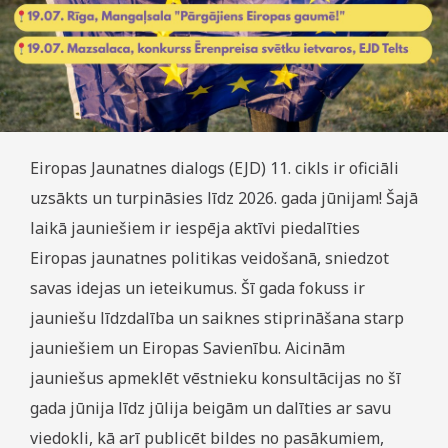
Eiropas Jaunatnes dialogs (EJD) 11. cikls ir oficiāli
uzsākts un turpināsies līdz 2026. gada jūnijam! Šajā
laikā jauniešiem ir iespēja aktīvi piedalīties
Eiropas jaunatnes politikas veidošanā, sniedzot
savas idejas un ieteikumus. Šī gada fokuss ir
jauniešu līdzdalība un saiknes stiprināšana starp
jauniešiem un Eiropas Savienību. Aicinām
jauniešus apmeklēt vēstnieku konsultācijas no šī
gada jūnija līdz jūlija beigām un dalīties ar savu
viedokli, kā arī publicēt bildes no pasākumiem,