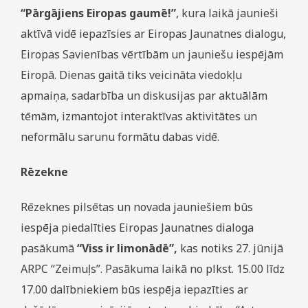
“Pārgājiens Eiropas gaumē!”
, kura laikā jaunieši
aktīvā vidē iepazīsies ar Eiropas Jaunatnes dialogu,
Eiropas Savienības vērtībām un jauniešu iespējām
Eiropā. Dienas gaitā tiks veicināta viedokļu
apmaiņa, sadarbība un diskusijas par aktuālām
tēmām, izmantojot interaktīvas aktivitātes un
neformālu sarunu formātu dabas vidē.
Rēzekne
Rēzeknes pilsētas un novada jauniešiem būs
iespēja piedalīties Eiropas Jaunatnes dialoga
pasākumā
“Viss ir limonādē”,
kas notiks 27. jūnijā
ARPC “Zeimuļs”. Pasākuma laikā no plkst. 15.00 līdz
17.00 dalībniekiem būs iespēja iepazīties ar