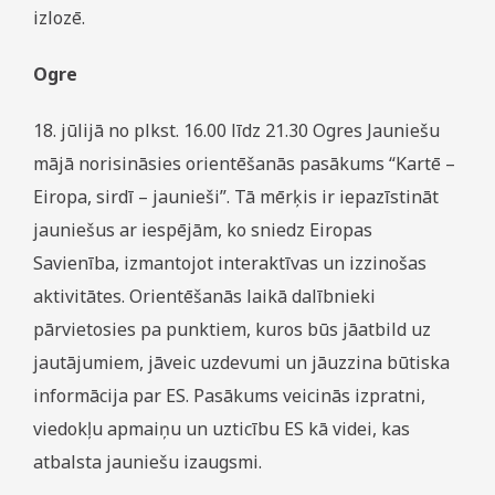
izlozē.
Ogre
18. jūlijā no plkst. 16.00 līdz 21.30 Ogres Jauniešu
mājā norisināsies orientēšanās pasākums “Kartē –
Eiropa, sirdī – jaunieši”. Tā mērķis ir iepazīstināt
jauniešus ar iespējām, ko sniedz Eiropas
Savienība, izmantojot interaktīvas un izzinošas
aktivitātes. Orientēšanās laikā dalībnieki
pārvietosies pa punktiem, kuros būs jāatbild uz
jautājumiem, jāveic uzdevumi un jāuzzina būtiska
informācija par ES. Pasākums veicinās izpratni,
viedokļu apmaiņu un uzticību ES kā videi, kas
atbalsta jauniešu izaugsmi.