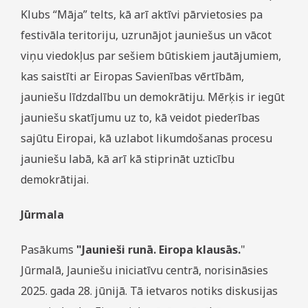
Klubs “Māja” telts, kā arī aktīvi pārvietosies pa
festivāla teritoriju, uzrunājot jauniešus un vācot
viņu viedokļus par sešiem būtiskiem jautājumiem,
kas saistīti ar Eiropas Savienības vērtībām,
jauniešu līdzdalību un demokrātiju. Mērķis ir iegūt
jauniešu skatījumu uz to, kā veidot piederības
sajūtu Eiropai, kā uzlabot likumdošanas procesu
jauniešu labā, kā arī kā stiprināt uzticību
demokrātijai.
Jūrmala
Pasākums
"Jaunieši runā. Eiropa klausās.
"
Jūrmalā, Jauniešu iniciatīvu centrā, norisināsies
2025. gada 28. jūnijā. Tā ietvaros notiks diskusijas