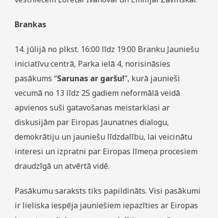
Brankas
14. jūlijā no plkst. 16:00 līdz 19:00 Branku Jauniešu
iniciatīvu centrā, Parka ielā 4, norisināsies
pasākums “
Sarunas ar garšu!
”, kurā jaunieši
vecumā no 13 līdz 25 gadiem neformālā veidā
apvienos suši gatavošanas meistarklasi ar
diskusijām par Eiropas Jaunatnes dialogu,
demokrātiju un jauniešu līdzdalību, lai veicinātu
interesi un izpratni par Eiropas līmeņa procesiem
draudzīgā un atvērtā vidē.
Pasākumu saraksts tiks papildināts. Visi pasākumi
ir lieliska iespēja jauniešiem iepazīties ar Eiropas