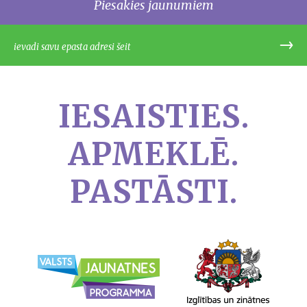
Piesakies jaunumiem
IESAISTIES.
APMEKLĒ.
PASTĀSTI.