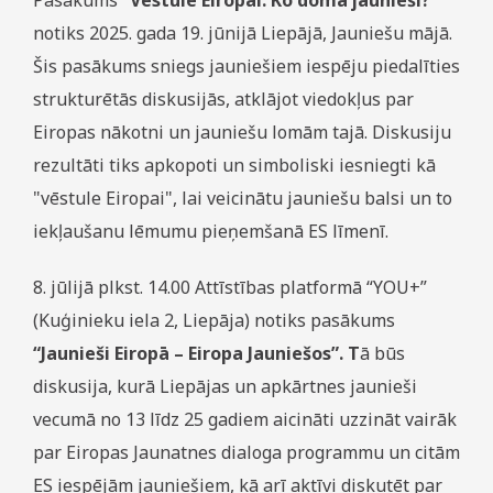
notiks 2025. gada 19. jūnijā Liepājā, Jauniešu mājā.
Šis pasākums sniegs jauniešiem iespēju piedalīties
strukturētās diskusijās, atklājot viedokļus par
Eiropas nākotni un jauniešu lomām tajā. Diskusiju
rezultāti tiks apkopoti un simboliski iesniegti kā
"vēstule Eiropai", lai veicinātu jauniešu balsi un to
iekļaušanu lēmumu pieņemšanā ES līmenī.
8. jūlijā plkst. 14.00 Attīstības platformā “YOU+”
(Kuģinieku iela 2, Liepāja) notiks pasākums
“Jaunieši Eiropā – Eiropa Jauniešos”. T
ā būs
diskusija, kurā Liepājas un apkārtnes jaunieši
vecumā no 13 līdz 25 gadiem aicināti uzzināt vairāk
par Eiropas Jaunatnes dialoga programmu un citām
ES iespējām jauniešiem, kā arī aktīvi diskutēt par