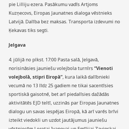
pie Lilliju ezera. Pasākumu vadīs Artjoms
Kuzņecovs, Eiropas Jaunatnes dialoga vēstnieks
Latvijā. Dalība bez maksas. Transporta izdevumi no
Ķekavas tiks segti.
Jelgava
4. jūlijā no plkst. 17:00 Pasta salā, Jelgavā,
norisināsies jauniešu volejbola turnīrs
“Vienoti
volejbolā, stipri Eiropā”
, kura laikā dalībnieki
vecumā no 13 līdz 25 gadiem ne tikai sacentīsies
sportiskā gaisotnē, bet arī piedalīsies dažādās
aktivitātēs EJD teltī, uzzinās par Eiropas Jaunatnes
dialogu un savas iespējas Eiropā, kā arī varēs brīvi
izteikt viedokli un uzdot jautājumus jauniešu
vēstniecēm Loretai Ivanovai un Emīlijai Zavinskai.