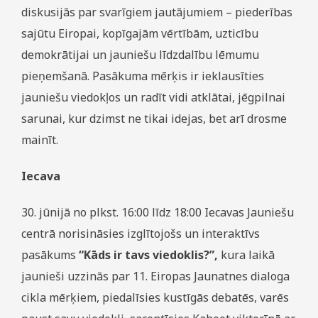
diskusijās par svarīgiem jautājumiem – piederības
sajūtu Eiropai, kopīgajām vērtībām, uzticību
demokrātijai un jauniešu līdzdalību lēmumu
pieņemšanā. Pasākuma mērķis ir ieklausīties
jauniešu viedokļos un radīt vidi atklātai, jēgpilnai
sarunai, kur dzimst ne tikai idejas, bet arī drosme
mainīt.
Iecava
30. jūnijā no plkst. 16:00 līdz 18:00 Iecavas Jauniešu
centrā norisināsies izglītojošs un interaktīvs
pasākums
“Kāds ir tavs viedoklis?”,
kura laikā
jaunieši uzzinās par 11. Eiropas Jaunatnes dialoga
cikla mērķiem, piedalīsies kustīgās debatēs, varēs