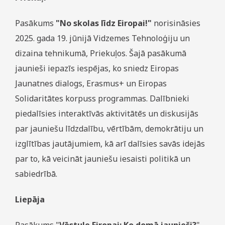
Pasākums
"No skolas līdz Eiropai!"
norisināsies
2025. gada 19. jūnijā Vidzemes Tehnoloģiju un
dizaina tehnikumā, Priekuļos. Šajā pasākumā
jaunieši iepazīs iespējas, ko sniedz Eiropas
Jaunatnes dialogs, Erasmus+ un Eiropas
Solidaritātes korpuss programmas. Dalībnieki
piedalīsies interaktīvās aktivitātēs un diskusijās
par jauniešu līdzdalību, vērtībām, demokrātiju un
izglītības jautājumiem, kā arī dalīsies savās idejās
par to, kā veicināt jauniešu iesaisti politikā un
sabiedrībā.
Liepāja
Pasākums "
Vēstule Eiropai: Ko domā jaunieši?
"