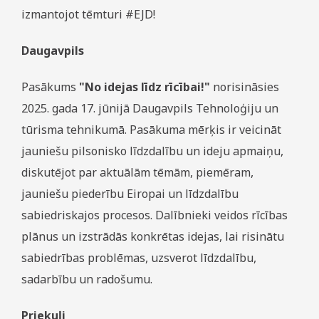
izmantojot tēmturi #EJD!
Daugavpils
Pasākums
"No idejas līdz rīcībai!"
norisināsies
2025. gada 17. jūnijā Daugavpils Tehnoloģiju un
tūrisma tehnikumā. Pasākuma mērķis ir veicināt
jauniešu pilsonisko līdzdalību un ideju apmaiņu,
diskutējot par aktuālām tēmām, piemēram,
jauniešu piederību Eiropai un līdzdalību
sabiedriskajos procesos. Dalībnieki veidos rīcības
plānus un izstrādās konkrētas idejas, lai risinātu
sabiedrības problēmas, uzsverot līdzdalību,
sadarbību un radošumu.
Priekuļi