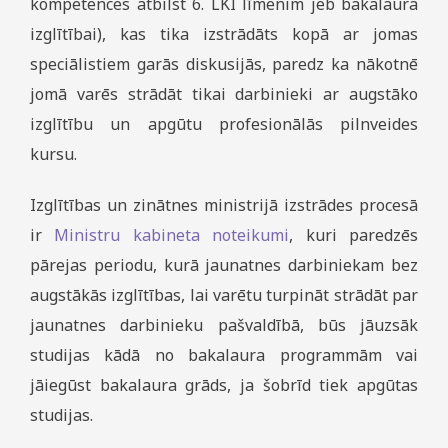
kompetences atbilst 6. LKI līmenim jeb bakalaura
izglītībai), kas tika izstrādāts kopā ar jomas
speciālistiem garās diskusijās, paredz ka nākotnē
jomā varēs strādāt tikai darbinieki ar augstāko
izglītību un apgūtu profesionālās pilnveides
kursu.
Izglītības un zinātnes ministrijā izstrādes procesā
ir
Ministru kabineta noteikumi
, kuri paredzēs
pārejas periodu, kurā jaunatnes darbiniekam bez
augstākās izglītības, lai varētu turpināt strādāt par
jaunatnes darbinieku pašvaldībā, būs jāuzsāk
studijas kādā no bakalaura programmām vai
jāiegūst bakalaura grāds, ja šobrīd tiek apgūtas
studijas.