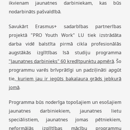
ikvienam jaunatnes darbiniekam, kas būs
nodarbināts pašvaldībā.
Savukārt Erasmus+ sadarbības partnerības
projektā "PRO Youth Work" LU tiek izstrādāta
darba vidē balstīta pirmā cikla profesionālās
augstākās izglītības īsā studiju programma
"Jaunatnes darbinieks" 60 kredītpunktu apmērā
. Šo
programmu varēs brīvprātīgi un padziļināti apgūt
tie,
kuriem jau ir iegūts bakalaura grāds jebkurā
jomā
.
Programma būs noderīga topošajiem un esošajiem
jaunatnes darbiniekiem, jaunatnes lietu
speciālistiem, jaunatnes jomas pētniekiem,
neformālās izglītības mācību programmu