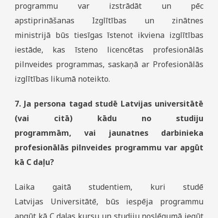
programmu var izstrādāt un pēc
apstiprināšanas Izglītības un zinātnes
ministrijā būs tiesīgas īstenot ikviena izglītības
iestāde, kas īsteno licencētas profesionālās
pilnveides programmas, saskaņā ar Profesionālās
izglītības likumā noteikto.
7. Ja persona tagad studē Latvijas universitātē
(vai citā) kādu no studiju
programmām, vai jaunatnes darbinieka
profesionālās pilnveides programmu var apgūt
kā C daļu?
Laika gaitā studentiem, kuri studē
Latvijas Universitātē, būs iespēja programmu
apgūt kā C daļas kursu un studiju noslēgumā iegūt