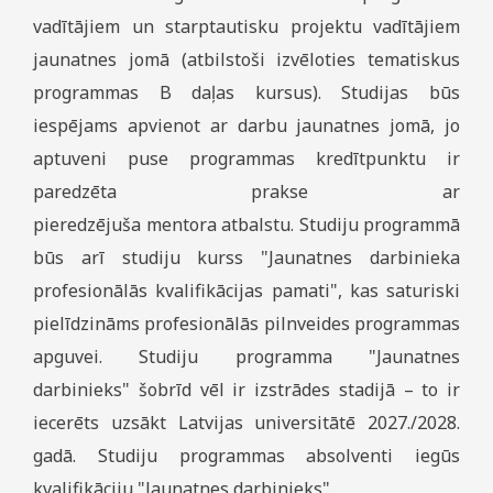
vadītājiem un starptautisku projektu vadītājiem
jaunatnes jomā (atbilstoši izvēloties tematiskus
programmas B daļas kursus). Studijas būs
iespējams apvienot ar darbu jaunatnes jomā, jo
aptuveni puse programmas kredītpunktu ir
paredzēta prakse ar
pieredzējuša mentora atbalstu. Studiju programmā
būs arī studiju kurss "Jaunatnes darbinieka
profesionālās kvalifikācijas pamati", kas saturiski
pielīdzināms profesionālās pilnveides programmas
apguvei. Studiju programma "Jaunatnes
darbinieks" šobrīd vēl ir izstrādes stadijā – to ir
iecerēts uzsākt Latvijas universitātē 2027./2028.
gadā. Studiju programmas absolventi iegūs
kvalifikāciju "Jaunatnes darbinieks".