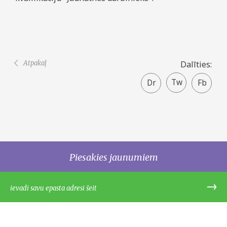
Atpakaļ
Dalīties:
Twitter
Faceboo
share
Piesakies jaunumiem