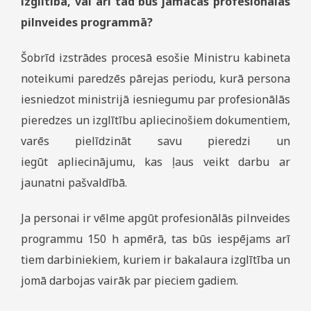
izglītība, vai arī tad būs jāmācas profesionālās
pilnveides programmā?
Šobrīd izstrādes procesā esošie Ministru kabineta
noteikumi paredzēs pārejas periodu, kurā persona
iesniedzot ministrijā iesniegumu par profesionālās
pieredzes un izglītību apliecinošiem dokumentiem,
varēs pielīdzināt savu pieredzi un
iegūt apliecinājumu, kas ļaus veikt darbu ar
jaunatni pašvaldībā.
Ja personai ir vēlme apgūt profesionālās pilnveides
programmu 150 h apmērā, tas būs iespējams arī
tiem darbiniekiem, kuriem ir bakalaura izglītība un
jomā darbojas vairāk par pieciem gadiem.