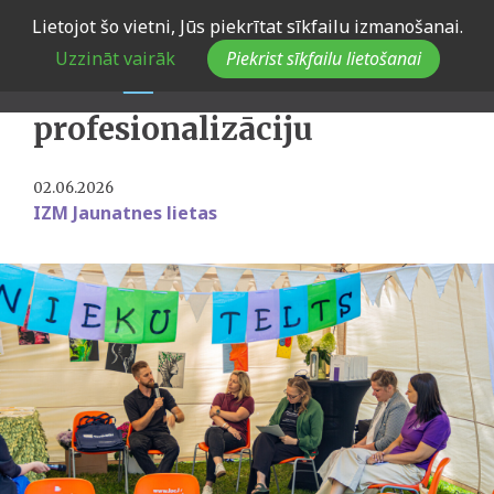
Skip
Lietojot šo vietni, Jūs piekrītat sīkfailu izmanošanai.
to
Biežāk uzdotie jautājumi
Uzzināt vairāk
Piekrist sīkfailu lietošanai
main
par jaunatnes darbinieku
navigation
profesionalizāciju
02.06.2026
IZM Jaunatnes lietas