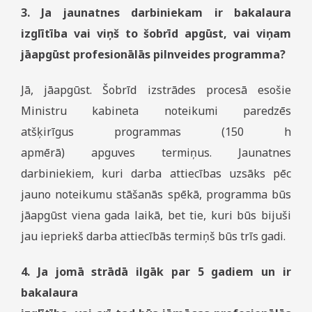
3. Ja jaunatnes darbiniekam ir bakalaura
izglītība vai viņš to šobrīd apgūst, vai viņam
jāapgūst profesionālās pilnveides programma?
Jā, jāapgūst. Šobrīd izstrādes procesā esošie
Ministru kabineta noteikumi paredzēs
atšķirīgus programmas (150 h
apmērā) apguves termiņus. Jaunatnes
darbiniekiem, kuri darba attiecības uzsāks pēc
jauno noteikumu stāšanās spēkā, programma būs
jāapgūst viena gada laikā, bet tie, kuri būs bijuši
jau iepriekš darba attiecībās termiņš būs trīs gadi.
4. Ja jomā strādā ilgāk par 5 gadiem un ir
bakalaura