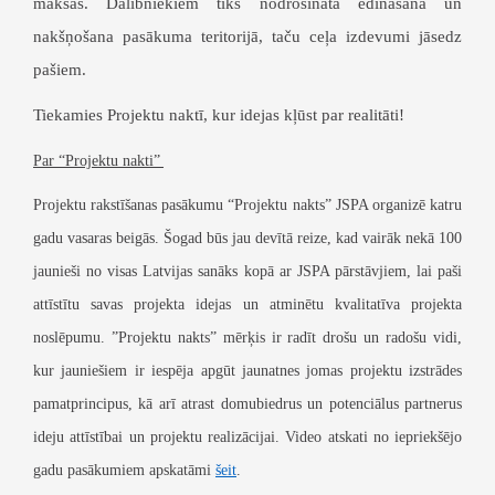
maksas. Dalībniekiem tiks nodrošināta ēdināšana un
nakšņošana pasākuma teritorijā, taču ceļa izdevumi jāsedz
pašiem.
Tiekamies Projektu naktī, kur idejas kļūst par realitāti!
Par “Projektu nakti”
Projektu rakstīšanas pasākumu “Projektu nakts” JSPA organizē katru
gadu vasaras beigās. Šogad būs jau devītā reize, kad vairāk nekā 100
jaunieši no visas Latvijas sanāks kopā ar JSPA pārstāvjiem, lai paši
attīstītu savas projekta idejas un atminētu kvalitatīva projekta
noslēpumu. ”Projektu nakts” mērķis ir radīt drošu un radošu vidi,
kur jauniešiem ir iespēja apgūt jaunatnes jomas projektu izstrādes
pamatprincipus, kā arī atrast domubiedrus un potenciālus partnerus
ideju attīstībai un projektu realizācijai. Video atskati no iepriekšējo
gadu pasākumiem apskatāmi
šeit
.