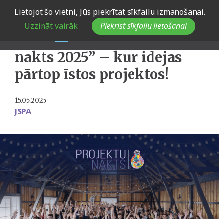
Skip
Lietojot šo vietni, Jūs piekrītat sīkfailu izmanošanai.
to
Atklāta pieteikšanās
Uzzināt vairāk
Piekrist sīkfailu lietošanai
main
pasākumam “Projektu
navigation
nakts 2025” – kur idejas
pārtop īstos projektos!
15.05.2025
JSPA