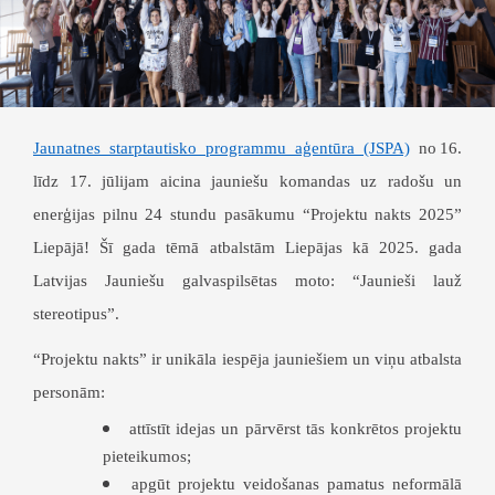
Jaunatnes starptautisko programmu aģentūra (JSPA)
no 16.
līdz 17. jūlijam aicina jauniešu komandas uz radošu un
enerģijas pilnu 24 stundu pasākumu “Projektu nakts 2025”
Liepājā! Šī gada tēmā atbalstām Liepājas kā 2025. gada
Latvijas Jauniešu galvaspilsētas moto: “Jaunieši lauž
stereotipus”.
“Projektu nakts” ir unikāla iespēja jauniešiem un viņu atbalsta
personām:
attīstīt idejas un pārvērst tās konkrētos projektu
pieteikumos;
apgūt projektu veidošanas pamatus neformālā