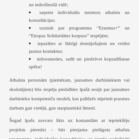
un iedrošinošā vidē;
saņemt individuālu mentoru atbalstu un
konsultācijas;
uzzināt par programmu “Erasmus+” un
“Eiropas Solidaritātes korpuss” iespējām;
iepazīties ar līdzīgi domājošajiem un veidot
jaunus kontaktus;
iedvesmoties, radīt un piedzīvot kopradīšanas
spēku!
Atbalsta personām (piemēram, jaunatnes darbiniekiem vai
skolotājiem) būs iespēja piedalīties īpašā sesijā par jaunatnes
darbinieku kompetenču modeli, kas palīdzēs stiprināt prasmes
darbam gan vietējā, gan starptautiskā līmenī.
Šogad īpašs uzsvars likts uz komandām ar iepriekšēju
projektu pieredzi – būs pieejama pielāgota atbalsta