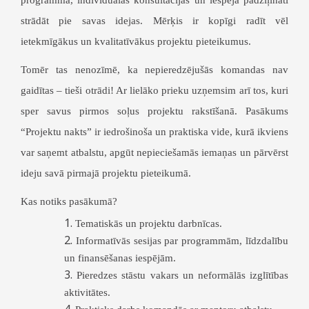
programma, individuālas konsultācijas un iespēja padziļināti
strādāt pie savas idejas. Mērķis ir kopīgi radīt vēl
ietekmīgākus un kvalitatīvākus projektu pieteikumus.
Tomēr tas nenozīmē, ka nepieredzējušās komandas nav
gaidītas – tieši otrādi! Ar lielāko prieku uzņemsim arī tos, kuri
sper savus pirmos soļus projektu rakstīšanā. Pasākums
“Projektu nakts” ir iedrošinoša un praktiska vide, kurā ikviens
var saņemt atbalstu, apgūt nepieciešamās iemaņas un pārvērst
ideju savā pirmajā projektu pieteikumā.
Kas notiks pasākumā?
Tematiskās un projektu darbnīcas.
Informatīvās sesijas par programmām, līdzdalību
un finansēšanas iespējām.
Pieredzes stāstu vakars un neformālās izglītības
aktivitātes.