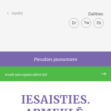
Atpakaļ
Dalīties:
Twitter
Faceboo
share
Piesakies jaunumiem
IESAISTIES.