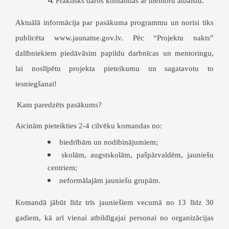
Praktisks darbs komandās ar mentoru atbalstu.
Aktuālā informācija par pasākuma programmu un norisi tiks
publicēta www.jaunatne.gov.lv. Pēc “Projektu nakts”
dalībniekiem piedāvāsim papildu darbnīcas un mentoringu,
lai noslīpētu projekta pieteikumu un sagatavotu to
iesniegšanai!
Kam paredzēts pasākums?
Aicinām pieteikties 2-4 cilvēku komandas no:
biedrībām un nodibinājumiem;
skolām, augstskolām, pašpārvaldēm, jauniešu
centriem;
neformālajām jauniešu grupām.
Komandā jābūt līdz trīs jauniešiem vecumā no 13 līdz 30
gadiem, kā arī vienai atbildīgajai personai no organizācijas