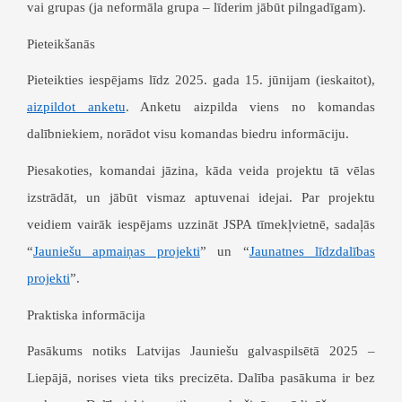
vai grupas (ja neformāla grupa – līderim jābūt pilngadīgam).
Pieteikšanās
Pieteikties iespējams
līdz 2025. gada 15. jūnijam (ieskaitot)
,
aizpildot anketu
. Anketu aizpilda viens no komandas
dalībniekiem, norādot visu komandas biedru informāciju.
Piesakoties, komandai jāzina, kāda veida projektu tā vēlas
izstrādāt, un jābūt vismaz aptuvenai idejai. Par projektu
veidiem vairāk iespējams uzzināt JSPA tīmekļvietnē, sadaļās
“
Jauniešu apmaiņas projekti
” un “
Jaunatnes līdzdalības
projekti
”.
Praktiska informācija
Pasākums notiks Latvijas Jauniešu galvaspilsētā 2025 –
Liepājā, norises vieta tiks precizēta. Dalība pasākuma ir bez