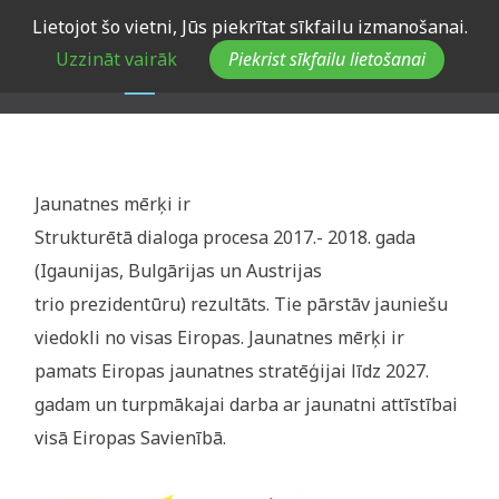
Skip
Lietojot šo vietni, Jūs piekrītat sīkfailu izmanošanai.
to
Uzzināt vairāk
Piekrist sīkfailu lietošanai
main
navigation
Jaunatnes mērķi ir
Strukturētā dialoga procesa 2017.- 2018. gada
(Igaunijas, Bulgārijas un Austrijas
trio prezidentūru) rezultāts. Tie pārstāv jauniešu
viedokli no visas Eiropas. Jaunatnes mērķi ir
pamats Eiropas jaunatnes stratēģijai līdz 2027.
gadam un turpmākajai darba ar jaunatni attīstībai
visā Eiropas Savienībā.