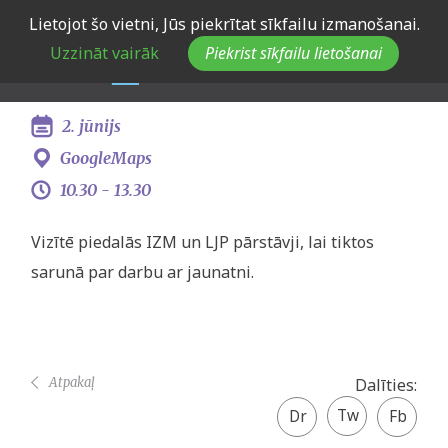
Skip
Lietojot šo vietni, Jūs piekrītat sīkfailu izmanošanai.
Vizīte Madonas novada
to
Uzzināt vairāk
Piekrist sīkfailu lietošanai
main
pašvaldībā
navigation
2. jūnijs
GoogleMaps
10.30 -
13.30
Vizītē piedalās IZM un LJP pārstāvji, lai tiktos
sarunā par darbu ar jaunatni.
Atpakaļ
Dalīties:
Twitter
Facebook
share