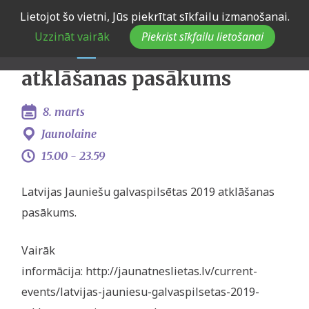
Skip
Lietojot šo vietni, Jūs piekrītat sīkfailu izmanošanai.
Latvijas Jauniešu
to
Uzzināt vairāk
Piekrist sīkfailu lietošanai
main
galvaspilsētas 2019
navigation
atklāšanas pasākums
8. marts
Jaunolaine
15.00 -
23.59
Latvijas Jauniešu galvaspilsētas 2019 atklāšanas
pasākums.
Vairāk
informācija: http://jaunatneslietas.lv/current-
events/latvijas-jauniesu-galvaspilsetas-2019-