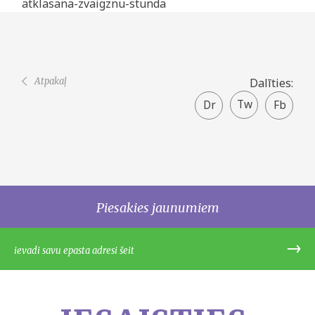
atklasana-zvaigznu-stunda
Atpakaļ
Dalīties:
Twitter
Facebook
share
Piesakies jaunumiem