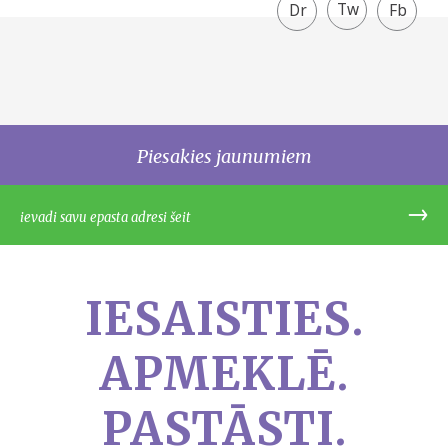
Twitter
Facebook
share
Piesakies jaunumiem
IESAISTIES.
APMEKLĒ.
PASTĀSTI.