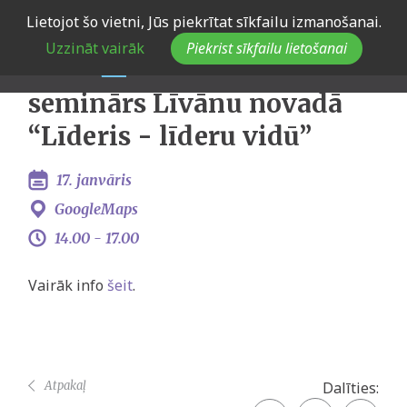
Skip
Lietojot šo vietni, Jūs piekrītat sīkfailu izmanošanai.
Latvijas jauniešu
to
Uzzināt vairāk
Piekrist sīkfailu lietošanai
main
galvaspilsēta 2024:
navigation
seminārs Līvānu novadā
“Līderis - līderu vidū”
17. janvāris
GoogleMaps
14.00 -
17.00
Vairāk info
šeit
.
Atpakaļ
Dalīties: