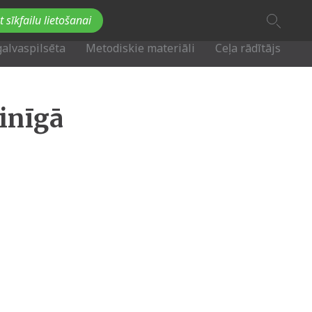
A
t sīkfailu lietošanai
A
Fb
Tw
A
galvaspilsēta
Metodiskie materiāli
Ceļa rādītājs
inīgā