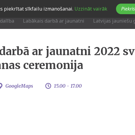
Jūs piekrītat sīkfailu izmanošanai.
Uzzināt vairāk
Piekris
zdalība
Labākais darbā ar jaunatni
Latvijas jauniešu 
darbā ar jaunatni 2022 sv
anas ceremonija
GoogleMaps
15.00 -
17.00