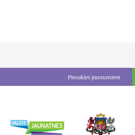
Piesakies jaunumiem