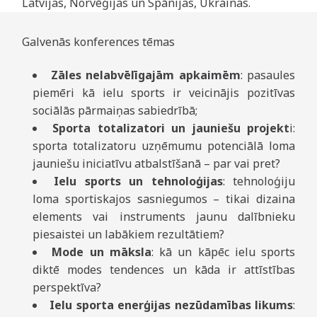
Latvijas, Norvēģijas un Spānijas, Ukrainas.
Galvenās konferences tēmas
Zāles nelabvēlīgajām apkaimēm
: pasaules
piemēri kā ielu sports ir veicinājis pozitīvas
sociālās pārmaiņas sabiedrībā;
Sporta totalizatori un jauniešu projekt
i:
sporta totalizatoru uzņēmumu potenciālā loma
jauniešu iniciatīvu atbalstīšanā – par vai pret?
Ielu sports un tehnoloģijas
: tehnoloģiju
loma sportiskajos sasniegumos – tikai dizaina
elements vai instruments jaunu dalībnieku
piesaistei un labākiem rezultātiem?
Mode un māksla
: kā un kāpēc ielu sports
diktē modes tendences un kāda ir attīstības
perspektīva?
Ielu sporta enerģijas nezūdamības likums
: