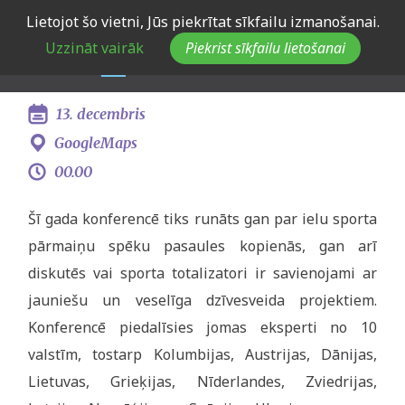
Skip
Lietojot šo vietni, Jūs piekrītat sīkfailu izmanošanai.
Konference “Medicines for
to
Uzzināt vairāk
Piekrist sīkfailu lietošanai
main
Worlds Ghetto’s”
navigation
13. decembris
GoogleMaps
00.00
Šī gada konferencē tiks runāts gan par ielu sporta
pārmaiņu spēku pasaules kopienās, gan arī
diskutēs vai sporta totalizatori ir savienojami ar
jauniešu un veselīga dzīvesveida projektiem.
Konferencē piedalīsies jomas eksperti no 10
valstīm, tostarp Kolumbijas, Austrijas, Dānijas,
Lietuvas, Grieķijas, Nīderlandes, Zviedrijas,