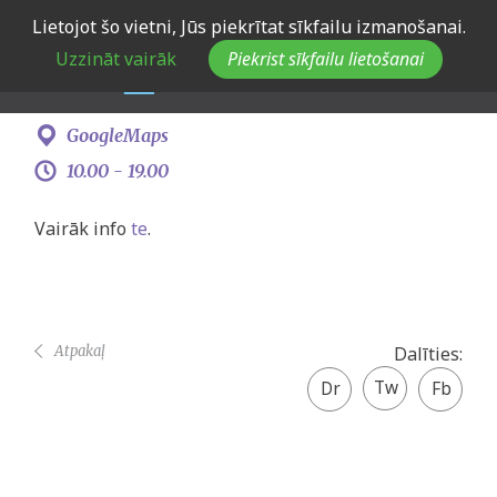
Skip
Lietojot šo vietni, Jūs piekrītat sīkfailu izmanošanai.
JSPA "Projektu nakts" 2024
to
Uzzināt vairāk
Piekrist sīkfailu lietošanai
main
navigation
31. jūlijs -
1. augusts
GoogleMaps
10.00 -
19.00
Vairāk info
te
.
Atpakaļ
Dalīties:
Twitter
Facebook
share