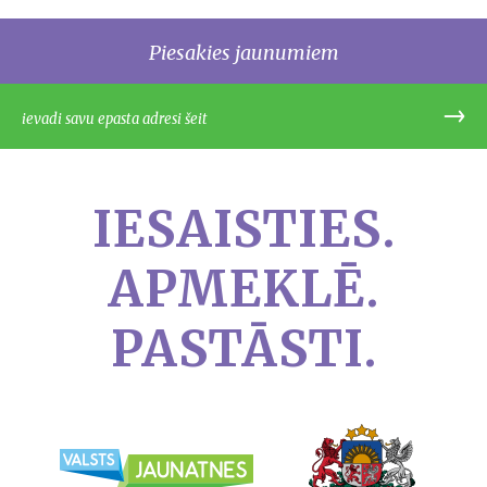
Piesakies jaunumiem
IESAISTIES.
APMEKLĒ.
PASTĀSTI.