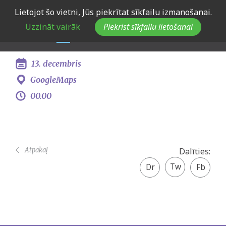
Skip
Lietojot šo vietni, Jūs piekrītat sīkfailu izmanošanai.
Jaunatnes konsultatīvās
to
Uzzināt vairāk
Piekrist sīkfailu lietošanai
main
padomes sēde
navigation
13. decembris
GoogleMaps
00.00
Atpakaļ
Dalīties:
Twitter
Facebook
share