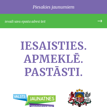
Piesakies jaunumiem
IESAISTIES.
APMEKLĒ.
PASTĀSTI.