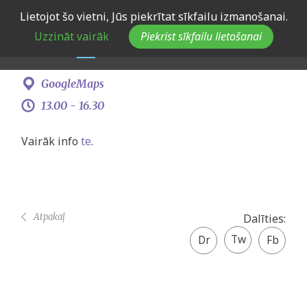
Skip
Lietojot šo vietni, Jūs piekrītat sīkfailu izmanošanai.
Ideju talka Rēzeknē
to
Uzzināt vairāk
Piekrist sīkfailu lietošanai
main
navigation
19. marts
GoogleMaps
13.00 -
16.30
Vairāk info
te
.
Atpakaļ
Dalīties:
Twitter
Facebook
share