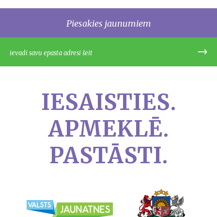
Piesakies jaunumiem
IESAISTIES.
APMEKLĒ.
PASTĀSTI.