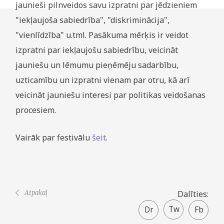
jaunieši pilnveidos savu izpratni par jēdzieniem
"iekļaujoša sabiedrība", "diskriminācija",
"vienlīdzība" u.tml. Pasākuma mērķis ir veidot
izpratni par iekļaujošu sabiedrību, veicināt
jauniešu un lēmumu pieņēmēju sadarbību,
uzticamību un izpratni vienam par otru, kā arī
veicināt jauniešu interesi par politikas veidošanas
procesiem.
Vairāk par festivālu
šeit
.
Atpakaļ
Dalīties:
Twitter
Facebook
share