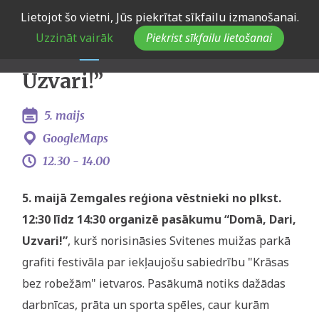
Skip
Lietojot šo vietni, Jūs piekrītat sīkfailu izmanošanai.
Eiropas Jaunatnes dialogs
to
Uzzināt vairāk
Piekrist sīkfailu lietošanai
main
Zemgalē “Domā, Dari,
navigation
Uzvari!”
5. maijs
GoogleMaps
12.30 -
14.00
5. maijā Zemgales reģiona vēstnieki no plkst.
12:30 līdz 14:30 organizē pasākumu “Domā, Dari,
Uzvari!”
, kurš norisināsies Svitenes muižas parkā
grafiti festivāla par iekļaujošu sabiedrību "Krāsas
bez robežām" ietvaros. Pasākumā notiks dažādas
darbnīcas, prāta un sporta spēles, caur kurām