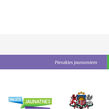
Piesakies jaunumiem