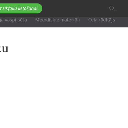
A
t sīkfailu lietošanai
A
Fb
Tw
A
galvaspilsēta
Metodiskie materiāli
Ceļa rādītājs
ku