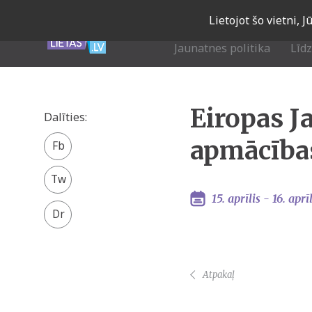
Skip
Lietojot šo vietni, 
to
main
Jaunatnes politika
Līd
navigation
Eiropas J
Dalīties:
Facebook
apmācība
share
Twitter
15. aprīlis -
16. aprīl
Atpakaļ