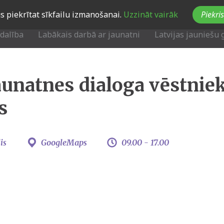
Jūs piekrītat sīkfailu izmanošanai.
Uzzināt vairāk
Piekris
zdalība
Labākais darbā ar jaunatni
Latvijas jauniešu 
aunatnes dialoga vēstnie
s
is
GoogleMaps
09.00 -
17.00