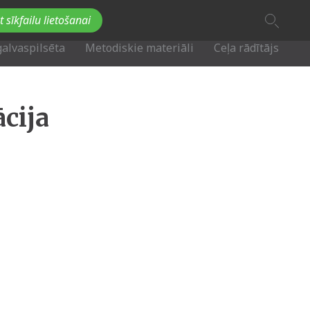
A
t sīkfailu lietošanai
A
Fb
Tw
A
galvaspilsēta
Metodiskie materiāli
Ceļa rādītājs
cija