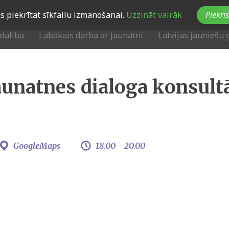
Jūs piekrītat sīkfailu izmanošanai.
Uzzināt vairāk
Piekris
zdalība
Labākais darbā ar jaunatni
Latvijas jauniešu 
aunatnes dialoga konsultā
GoogleMaps
18.00 -
20.00