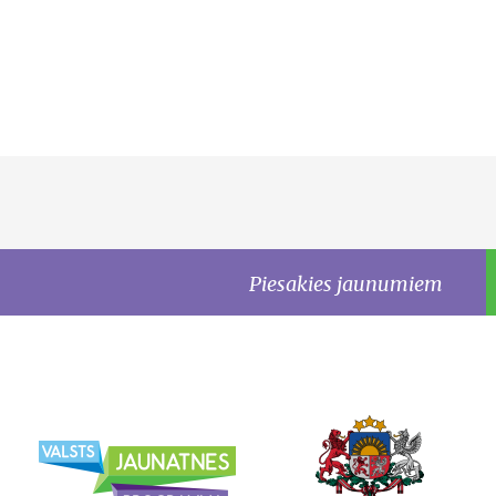
Piesakies jaunumiem