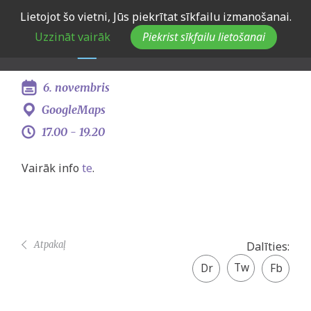
Skip
Lietojot šo vietni, Jūs piekrītat sīkfailu izmanošanai.
Eiropas Jaunatnes dialoga
to
Uzzināt vairāk
Piekrist sīkfailu lietošanai
main
konsultācija Saldū
navigation
6. novembris
GoogleMaps
17.00 -
19.20
Vairāk info
te
.
Atpakaļ
Dalīties:
Twitter
Facebook
share