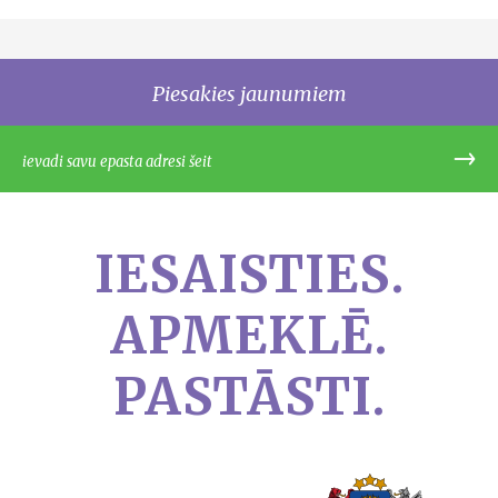
Piesakies jaunumiem
IESAISTIES.
APMEKLĒ.
PASTĀSTI.