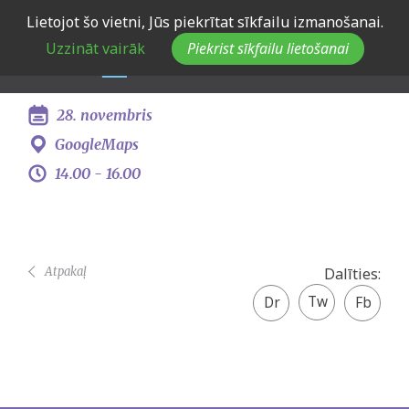
Skip
Lietojot šo vietni, Jūs piekrītat sīkfailu izmanošanai.
Eiropas Jaunatnes dialoga
to
Uzzināt vairāk
Piekrist sīkfailu lietošanai
main
konsultācija Līvānos
navigation
28. novembris
GoogleMaps
14.00 -
16.00
Atpakaļ
Dalīties:
Twitter
Facebook
share