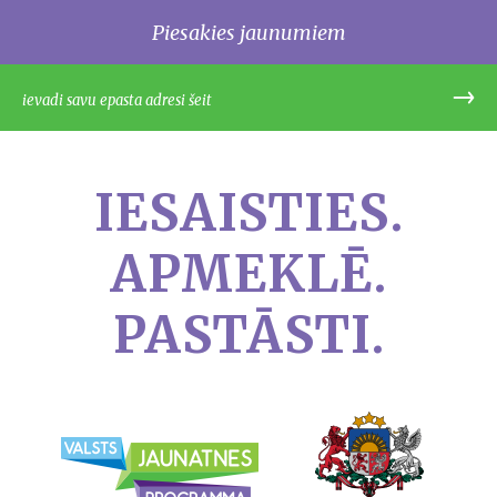
Piesakies jaunumiem
IESAISTIES.
APMEKLĒ.
PASTĀSTI.