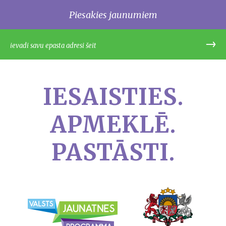
Piesakies jaunumiem
IESAISTIES.
APMEKLĒ.
PASTĀSTI.