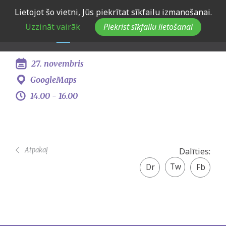
Skip
Lietojot šo vietni, Jūs piekrītat sīkfailu izmanošanai.
Eiropas Jaunatnes dialoga
to
Uzzināt vairāk
Piekrist sīkfailu lietošanai
main
konsultācija Jelgavā
navigation
27. novembris
GoogleMaps
14.00 -
16.00
Atpakaļ
Dalīties:
Twitter
Facebook
share