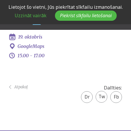
Skip
Lietojot šo vietni, Jūs piekrītat sīkfailu izmanošanai.
Domnīca “Jauniešu skaita
to
Uzzināt vairāk
Piekrist sīkfailu lietošanai
main
samazināšanās”
navigation
19. oktobris
GoogleMaps
15.00 -
17.00
Atpakaļ
Dalīties:
Twitter
Facebook
share