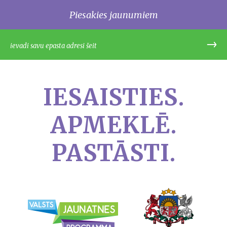
Piesakies jaunumiem
IESAISTIES.
APMEKLĒ.
PASTĀSTI.